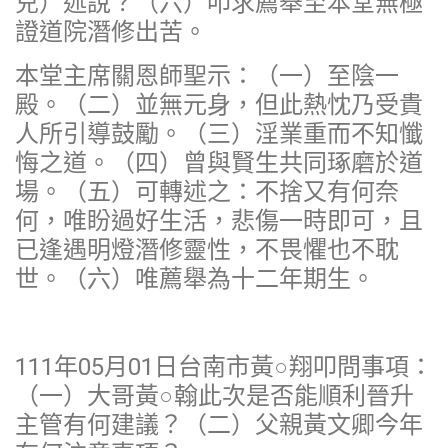
兒）述說？（六）叩求薦舉至本堂無極
證道院潛修出苦。
本堂主席關恩師聖示：（一）至陰一
殿。（二）並無元身，但此熱忱乃受貴
人所引導鼓勵。（三）淫業重而不知懺
悔之道。（四）曾與賢生共同琢磨於道
場。（五）可轉述之：不捨又有何奈
何，唯盼過好生活，悲傷一時即可，且
已逢遇明燈潛修靈性，不畏懼也不耽
世。（六）唯薦舉為十二年期生。
111年05月01日台南市黃○翔叩問事項：
（一）大哥黃○翰此次是否能順利晉升
主管有何建議？（二）父親黃文卿今年