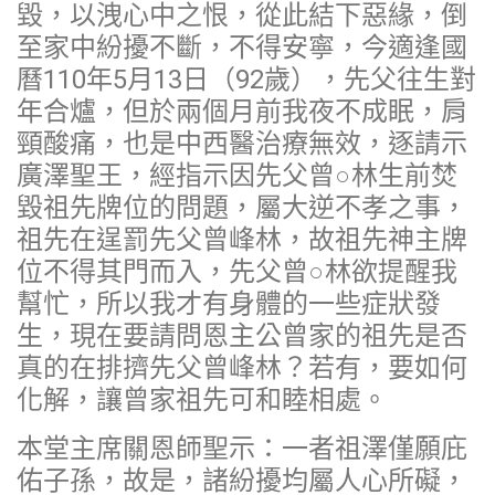
毀，以洩心中之恨，從此結下惡緣，倒
至家中紛擾不斷，不得安寧，今適逢國
曆110年5月13日（92歲），先父往生對
年合爐，但於兩個月前我夜不成眠，肩
頸酸痛，也是中西醫治療無效，逐請示
廣澤聖王，經指示因先父曾○林生前焚
毀祖先牌位的問題，屬大逆不孝之事，
祖先在逞罰先父曾峰林，故祖先神主牌
位不得其門而入，先父曾○林欲提醒我
幫忙，所以我才有身體的一些症狀發
生，現在要請問恩主公曾家的祖先是否
真的在排擠先父曾峰林？若有，要如何
化解，讓曾家祖先可和睦相處。
本堂主席關恩師聖示：一者祖澤僅願庇
佑子孫，故是，諸紛擾均屬人心所礙，