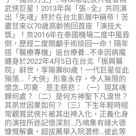
武俠巨星！2013年與「張○全」共同演
出「失魂」終於在台北影展中稱帝！苦
盡甘來以70歲高齡抱回首座「演技大
獎」！奈2016年在泰國機場二度中風昏
倒，歷經二度開顱手術撿回一命！隔年
搭「醫療專機」返台療養…不幸因病魔
纏身於2022年4月5日在台北「振興醫
院」辭世，享陽壽80歲！一代巨星從此
殞落…「大俠」形象永存，令人無限的
懷念…叩稟 恩主慈悲：（一）現其魂
歸何處？（二）是何方神聖下凡渡世？
其夙世因果如何？（三）下生年輕時經
常觀賞武俠片被其出神入化，正義化身
的演技所迷記憶深刻…乃鳩集有緣大德
慷慨解囊，超拔薦舉入院潛修…彼此等