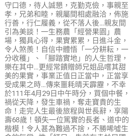
守口德，待人誠懇，克勤克儉，事親至
孝，兄弟和睦，親屬間相處融洽，佈施
行善，行仁履義，從不落人後…親友間
引為美談！一生務農「經營果園」農
場，獨具心得，果實累累，日進斗金，
令人煞羨！自信中體悟「一分耕耘，一
分收穫」、「腳踏實地」的人生哲理，
樂在其中…更經常饋贈師兄姐品嚐其甜
美的果實，事業正值日正當中，正當享
受成果之時…傳來噩耗晴天霹靂，不幸
於111年4月29日中午時分，買個中餐，
禍從天降，發生車禍，奪走寶貴的生
命！走完人生最後旅程與世長辭，享陽
壽68歲！頓失一位篤實的長者、道中的
楷模！令人甚為難過不捨，不勝唏噓生