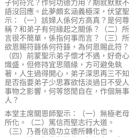
子何符咒？作何功德力用？期就默默不
語沒回應。此夢頗玄涵義極深，伏望聖
示：（一）該婦人係何方高真？是何尊
稱？和弟子有何緣起之關係？（二）所
言很不簡單，係指何事而言？（三）所
欲恩賜符籙係何符籙，為何恩賜此符？
（四）前蒙聖示弟子懷才不遇，好奇心
熾盛，但修持宜思隨緣，方可避免執
著，人生過得開心，弟子深思再三不知
是否指要弟子少思寡欲恬淡過日不受人
事物之影響，何等悠閒自在，作個無事
人？
本堂主席關恩師聖示：（一）無極老母
所化。（二）篤信而堅志行大道。
（三）乃善信造功立德所轉化也。