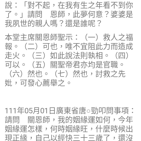
說：「對不起，在我有生之年看不到你
了。」請問 恩師，此夢何意？婆婆是
我夙世的親人嗎？還是誰呢？
本堂主席關恩師聖示：（一）救人之福
報。（二）可也，唯不宜阻此力而造成
走火。（三）如此說法則執相。（四）
可以。（五）關聖帝君亦均是官職。
（六）然也。（七）然也，討救之先
妣，可發心薦舉之。
111年05月01日廣東省唐○勁叩問事項：
請問 關恩師，我的姻緣運如何，今年
姻緣運怎樣，何時姻緣旺，什麼時候出
現正緣，自己以經快三十三歲了，還沒