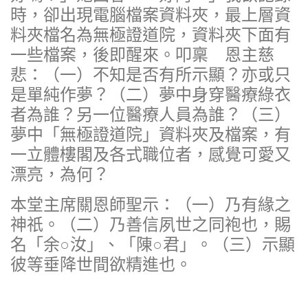
時，卻出現電腦檔案資料夾，最上層資
料夾檔名為無極證道院，資料夾下面有
一些檔案，後即醒來。叩稟 恩主慈
悲：（一）不知是否有所示顯？亦或只
是單純作夢？（二）夢中身穿醫療綠衣
者為誰？另一位醫療人員為誰？（三）
夢中「無極證道院」資料夾及檔案，有
一立體樓閣及各式職位者，感覺可愛又
漂亮，為何？
本堂主席關恩師聖示：（一）乃有緣之
神祇。（二）乃善信夙世之同袍也，賜
名「余○汝」、「陳○君」。（三）示顯
彼等垂降世間欲精進也。