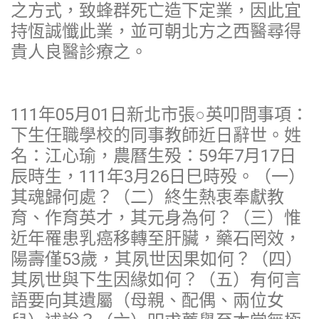
之方式，致蜂群死亡造下定業，因此宜
持恆誠懺此業，並可朝北方之西醫尋得
貴人良醫診療之。
111年05月01日新北市張○英叩問事項：
下生任職學校的同事教師近日辭世。姓
名：江心瑜，農曆生殁：59年7月17日
辰時生，111年3月26日巳時殁。（一）
其魂歸何處？（二）終生熱衷奉獻教
育、作育英才，其元身為何？（三）惟
近年罹患乳癌移轉至肝臟，藥石罔效，
陽壽僅53歲，其夙世因果如何？（四）
其夙世與下生因緣如何？（五）有何言
語要向其遺屬（母親、配偶、兩位女