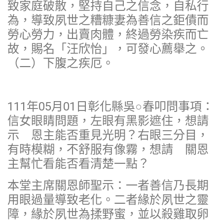
致家庭破散，堅持自己之信念，自私行
為，導致夙世之糟糠妻為善信之鉅債而
勞心勞力，出賣肉體，終過勞染疾而亡
故，賜名「汪欣怡」，可發心薦舉之。
（二）下腹之疾厄。
111年05月01日彰化縣吳○春叩問事項：
信女眼睛問題，左眼有黑影遮住，想請
示 恩主能否重見光明？右眼三分目，
有時模糊，不舒服有像霧，想請 關恩
主幫忙看能否看清楚一點？
本堂主席關恩師聖示：一者善信乃長期
用眼過量導致老化。二者緣於夙世之靈
障，緣於夙世為揉野蜜，並以殺雞取卵