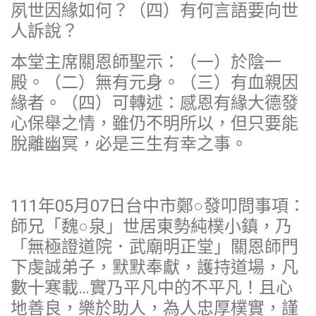
夙世因緣如何？（四）有何言語要向世
人訴說？
本堂主席關恩師聖示：（一）於陰一
殿。（二）無有元身。（三）有血親因
緣者。（四）可轉述：感恩有緣大德發
心保舉之情，雖仍不明所以，但只要能
脫離幽冥，必是三生有幸之事。
111年05月07日台中市鄭○發叩問事項：
師兄「魏○泉」世居東勢純樸小鎮，乃
「無極證道院．武廟明正堂」關恩師門
下虔誠弟子，默默奉獻，護持道場，凡
數十寒載…實乃平凡中的不平凡！且心
地善良，樂於助人，為人忠厚樸實，謹