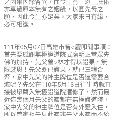
之因果因緣各異，而今生有 恩主庇佑
亦享過原本無有之姻緣，以圓先母之
願，因此今生亦足矣。大家來日有緣，
必可相逢。
111年05月07日高雄市曾○慶叩問事項：
首先要感謝無極證道院武廟明正堂眾先
佛的加持，先父曾○林才得以證果，無
限感恩！先父既已證果，就已三魂合
聚，家中先父的神主牌位是否還需要合
爐呢？先父在110年5月13日往生時就直
接被舉薦入無極證道院潛修了，然而最
近這幾個月先父的靈都在無極證道院，
家中先父的神主牌位是否有外靈入住，
所以曾家祖先見此靈非先父本靈而不給