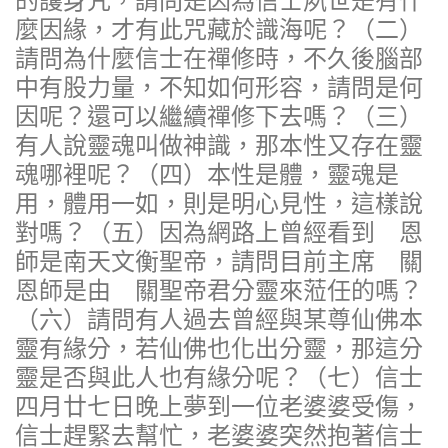
的護身咒，請問是因為信士夙世是有什
麼因緣，才有此咒藏於識海呢？（二）
請問為什麼信士在禪修時，不久後腦部
中有股力量，不知如何形容，請問是何
因呢？還可以繼續禪修下去嗎？（三）
有人說靈魂叫做神識，那本性又存在靈
魂哪裡呢？（四）本性是體，靈魂是
用，體用一如，則是明心見性，這樣說
對嗎？（五）因為網路上曾經看到 恩
師是南天文衡聖帝，請問目前主席 關
恩師是由 關聖帝君分靈來蒞任的嗎？
（六）請問有人過去曾經與某尊仙佛本
靈有緣分，若仙佛也化出分靈，那這分
靈是否與此人也有緣分呢？（七）信士
四月廿七日晚上夢到一位老婆婆受傷，
信士趕緊去幫忙，老婆婆突然抱著信士