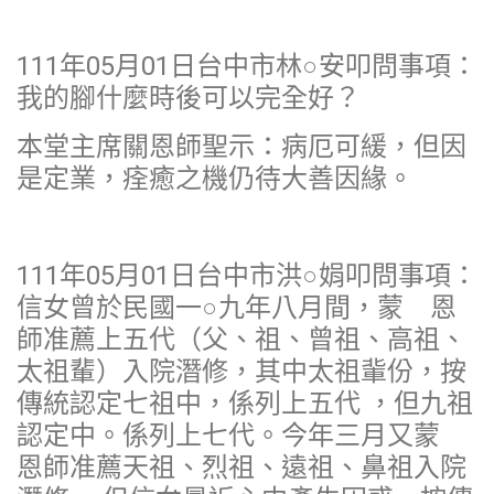
111年05月01日台中市林○安叩問事項：
我的腳什麼時後可以完全好？
本堂主席關恩師聖示：病厄可緩，但因
是定業，痊癒之機仍待大善因緣。
111年05月01日台中市洪○娟叩問事項：
信女曾於民國一○九年八月間，蒙 恩
師准薦上五代（父、祖、曾祖、高祖、
太祖輩）入院潛修，其中太祖軰份，按
傳統認定七祖中，係列上五代 ，但九祖
認定中。係列上七代。今年三月又蒙
恩師准薦天祖、烈祖、遠祖、鼻祖入院