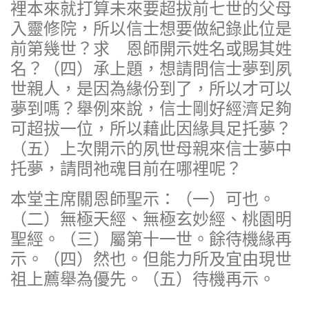
裡本來就打算未來要超拔前七世的父母
入靈修院，所以信士想要做紀錄此位是
前第幾世？求 恩師開示姓名或賜其姓
名？（四）承上題，想請問信士夢到夙
世親人，是因為緣份到了，所以才可以
夢到嗎？舉例來說，信士剛好經濟足夠
可超拔一位，所以藉此因緣具足托夢？
（五）上次開示的夙世母親來信士夢中
托夢，請問祂魂目前在哪裡呢？
本堂主席關恩師聖示：（一）可也。
（二）無極天經、無極玄妙經、桃園明
聖經。（三）屬第十一世。餘待機緣再
示。（四）然也。但能力所及宜由現世
祖上薦舉為優先。（五）待機再示。