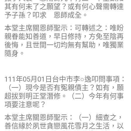
其有何未了之願望？或有何心聲需轉達
予子孫？叩求 恩師成全。
本堂主席關恩師聖示：可轉述之：唯盼
親眷能知善道，早日修持，方免至陰再
後悔，且世間一切均無有幫助，唯獨業
隨身。
111年05月01日台中市李○逸叩問事項：
（一）現今是否有冤親債主？如有，願
超拔到明正堂潛修。（二）今年有何事
項要注意呢？
本堂主席關恩師聖示：（一）細查之，
善信緣於夙世貪戀風花雪月之生活，以