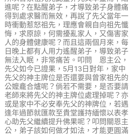
進呢？在點醒弟子，才導致弟子身體痛
得到處求醫而無效，再說了先父當年一
時衝動惹怒祖先，理應會親自向祖先懺
悔，求原諒，何需擾亂家人，又傷害家
人的身體健康呢？而且這兩個月來，每
日晚上都有人用力遙醒弟子，導致弟子
無法入眠，非常痛苦。叩問 恩主公，
先父如今已證果，5月13日對年，家中
先父的神主牌位是否還要與曾家祖先的
公嬤龕合爐呢？倘若不需要，是否要請
老師來將先父的神主牌位處理掉呢？亦
或是家中不必安奉先父的神牌位，若遇
逢年過節就匯款至貴堂護持緬懷以表孝
心助先父繼續提升佛果呢？叩問關恩主
公，弟子該如何做才如法，才能更圓滿