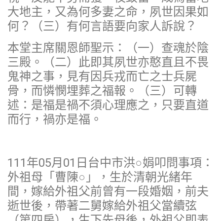
大地主，又為何多妻之命，夙世因果如
何？（三）有何言語要向家人訴說？
本堂主席關恩師聖示：（一）查魂於陰
三殿。（二）此即其夙世亦憨直且不畏
鬼神之事，見有因兵戎而亡之士兵屍
骨，而憐憫埋葬之福報。（三）可轉
述：是福是禍不須心理應之，只要直道
而行，禍亦是福。
111年05月01日台中市洪○娟叩問事項：
外祖母「曹陳○」，生於清朝光緒年
間，嫁給外祖父前曾有一段婚姻，前夫
逝世後，帶著二舅嫁給外祖父當續弦
（第四房），生下先母後，外祖父即表