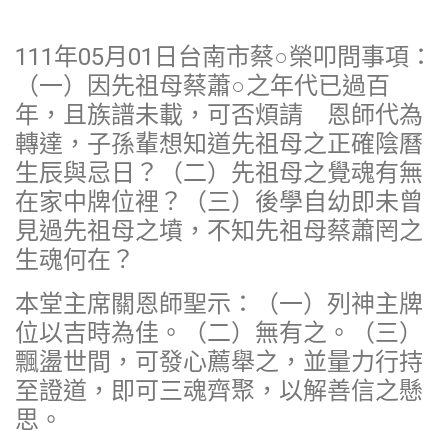
111年05月01日台南市蔡○榮叩問事項：
（一）因先祖母蔡蕭○之年代已過百
年，且族譜未載，可否煩請 恩師代為
轉達，子孫輩想知道先祖母之正確陰曆
生辰與忌日？（二）先祖母之覺魂有無
在家中牌位裡？（三）後學自幼即未曾
見過先祖母之墳，不知先祖母蔡蕭罔之
生魂何在？
本堂主席關恩師聖示：（一）列神主牌
位以吉時為佳。（二）無有之。（三）
飄盪世間，可發心薦舉之，並量力行持
至證道，即可三魂齊聚，以解善信之懸
思。