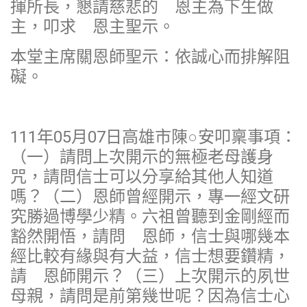
揮所長，懇請慈悲的 恩主為下生做
主，叩求 恩主聖示。
本堂主席關恩師聖示：依誠心而排解阻
礙。
111年05月07日高雄市陳○安叩稟事項：
（一）請問上次開示的無極老母護身
咒，請問信士可以分享給其他人知道
嗎？（二）恩師曾經開示，專一經文研
究勝過博學少精。六祖曾聽到金剛經而
豁然開悟，請問 恩師，信士與哪幾本
經比較有緣與有大益，信士想要鑽精，
請 恩師開示？（三）上次開示的夙世
母親，請問是前第幾世呢？因為信士心