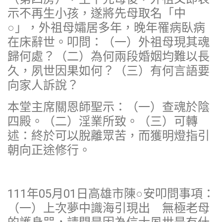
示不再生小孩，遂將先母取名「中
○」，外祖母孀居多年，晚年罹病臥病
在床辭世。叩問：（一）外祖母現其魂
歸何處？（二）為何兩段婚姻均難以長
久，夙世因果如何？（三）有何言語要
向家人訴說？
本堂主席關恩師聖示：（一）查魂於陰
四殿。（二）淫業所致。（三）可轉
述：終於可以脫離眾苦，而獲明燈指引
朝向正途修行。
111年05月01日高雄市陳○安叩問事項：
（一）上次夢中識海引現出 無極老母