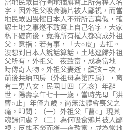
當地民眾自行圈地插旗寫上所有權人名
字，因外祖父吸食鴉片被人鄙視，而當
地民眾因畏懼日本人不辨所言真假，確
認土地之事遂不敢寫上自己名字，大家
私下磋商後，竟將所有權人都寫成外祖
父，意指：若有事，「大○皮」去扛。
沒想到日本人說話算話，土地逕歸外祖
父所有，外祖父一夜致富，成為當地一
時傳奇人物。外祖父妻逝，續弦三次，
前後共納四房（外祖母為第四房），育
有二男八女，民國廿四（乙亥）年辭
世，陽壽享年七十一歲，當時先母「洪
曹○止」年僅九歲，尚無法體會喪父之
痛。叩問：（一）外祖父「曹○」現其
魂歸何處？（二）為何吸食鴉片被人鄙
視，反能不勞而獲一夜致富，成為當地