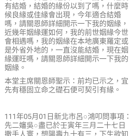
有結婚，結婚的緣份以到了嗎，什麼時
候良緣或佳緣會出現，今年適合結婚
嗎，請關恩師詳細開示一下我的姻緣，
近幾年姻緣運如何，我的前世姻緣今世
會相遇嗎，我的姻緣在本地廣東羅定或
是外省外地的，一直沒能結婚，現在姻
緣運旺嗎，請關恩師詳細開示一下我的
姻緣。
本堂主席關恩師聖示：前均已示之，宜
先有穩固立命之礎石便可契引有緣。
111年05月01日新北市呂○鴻叩問事項：
先二嬸吳○盡已於壬寅年三月二十七日
撒手人寰，想陽壽九十有三，下生欲知