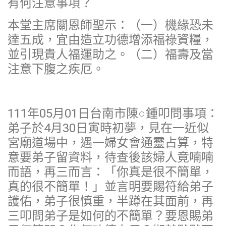
有何注意事項？
本堂主席關恩師聖示：（一）機緣恐未
達五成，宜由造立功德增添福祿資糧，
並引現貴人福運助之。（二）福壽及當
注意下腹之疾厄。
111年05月01日台南市陳○鍾叩問事項：
弟子於4月30日寅時初夢，見在一近似
宮廟道場中，遇一婦女會通靈占算，特
意要弟子留資料，待查後該婦人竟喃喃
而語，再三而言：「你真是很不簡單，
真的很不簡單！」並言明要賜符給弟子
護佑，弟子很慎重，半蹲在其面前，再
三叩問弟子是如何的不簡單？要恩賜弟