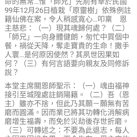
命的無常…惟「師兄」先前有幸於民國
99年12月26日植栽「原靈樹」依殊例註
籍仙佛在案，令人稍感寬心…叩稟 恩
主慈悲：（一）現其魂歸何處？（二）
「師兄」一向身體健朗，匆忙中買個中
餐，禍從天降，奪走寶貴的生命！撒手
人寰…是何原因使然？其夙世因果如
何？（三）有何言語要向親友及同修訴
說？
本堂主席關恩師聖示：（一）魂由福神
接引至城隍處註銷陽籍。（二）吾（恩
主）雖亦不捨，但此乃其願－願無有苦
磨而圓滿。因而業已將其功轉化消解病
磨增生福壽，而免於災劫後存世折磨。
（三）可轉述之：不要為此退志，每人