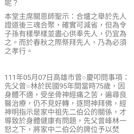
呢？
本堂主席關恩師聖示：合爐之舉於先人
證道後三魂合聚，確實可減省，但為令
子孫有樣學樣並盡心供奉先人，仍宜為
之。而於春秋之際祭拜先人，乃為必須
之孝行。
111年05月07日高雄市曾○慶叩問事項：
先父曾○林於民國95年間當時75歲，因
身體不適，受坐骨神經痛之苦，遍尋良
醫治療，仍不見好轉，逐問神拜佛，經
神明指示是家中祖先二伯公的關係，才
導致於身體健康有問題，先父曾峰林一
怒之下，將家中二伯公的牌位予以焚