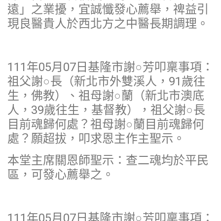
遠」之業擾，宜誠懺發心薦舉，禆益引
現良醫貴人於西北方之中醫長期調理。
111年05月07日基隆市謝○芳叩稟事項：
祖父謝○長（新北市外雙溪人，91歲往
生，佛教）、祖母謝○蘭（新北市澳底
人，39歲往生，基督教），祖父謝○長
目前魂歸何處？祖母謝○蘭目前魂歸何
處？願超拔，叩求恩主作主聖示。
本堂主席關恩師聖示：查二魂均於平民
區，可發心薦舉之。
111年05月07日基隆市謝○芳叩稟事項：