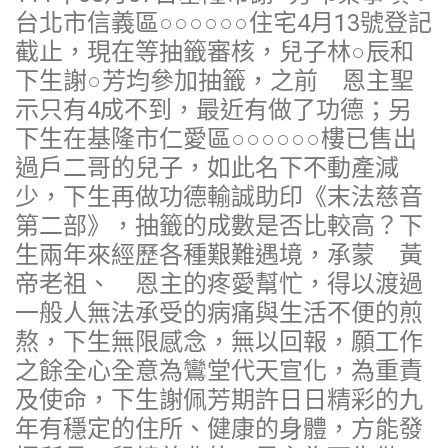
台北市信義區○○○○○○住宅4月13號登記
截止，現在等抽籤審核，兒子林○辰和
下生謝○芳均參加抽籤，之前 恩主聖
示只有4成不到，最近有做了功德；另
下生在基隆市仁愛區○○○○○○樓已售出
過戶二哥的兒子，如此名下不動產減
少，下生再做功德輸誠助印《末法慈音
第二部》，抽籤的成數是否比較高？下
生兩年來經歷各種艱難遇境，承蒙 黃
帝老祖、 恩主的疼愛幫忙，得以渡過
一般人無法承受的病痛與生活不便的煎
熬，下生無限感念，無以回報，願工作
之餘全心全意為鸞堂代天宣化，為重責
及使命，下生謝佩芳期許日日精彩的九
年有穩定的住所、健康的身體，方能發