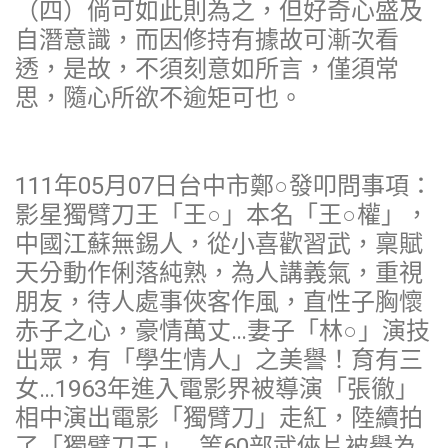
（四）倘可如此則為之，但好奇心盛及
自潛意識，而因修持有據故可漸次看
透，是故，不須刻意如所言，僅須常
思，隨心所欲不逾矩可也。
111年05月07日台中市鄭○發叩問事項：
影星獨臂刀王「王○」本名「王○權」，
中國江蘇無錫人，從小喜歡習武，稟賦
天分動作俐落純熟，為人講義氣，重視
朋友，待人處事俠客作風，直性子胸懷
赤子之心，豪情萬丈…妻子「林○」演技
出眾，有「學生情人」之美譽！育有三
女…1963年進入電影界被導演「張徹」
相中演出電影「獨臂刀」走紅，陸續拍
了「獨臂刀王」…等60部武俠片被譽為