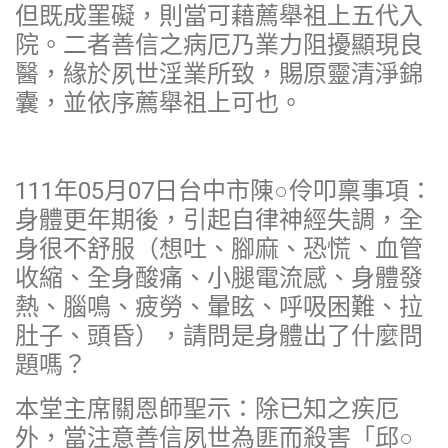
但既成罣礙，則當可藉薦舉祖上五代入
院。二者善信之病厄乃業力阻擾顯現良
醫，緣於夙世淫業所致，賜原靈清淨錦
囊，並依序薦舉祖上可也。
111年05月07日台中市陳○伶叩稟事項：
身體更年期後，引起自律神經失調，全
身很不舒服（想吐、腳麻、恐慌、血管
收縮、全身酸痛、小腿電流感、身體發
熱、腦鳴、疲勞、暈眩、呼吸困難、拉
肚子、頭昏），請問是身體出了什麼問
題嗎？
本堂主席關恩師聖示：除已知之疾厄
外，當注意善信夙世為匪而殺害「邱○