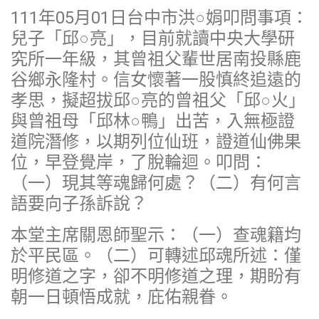
111年05月01日台中市洪○娟叩問事項：
兒子「邱○亮」，目前就讀中央大學研
究所一年級，其曾祖父輩世居南投縣鹿
谷鄉永隆村。信女懷著一股慎終追遠的
孝思，擬超拔邱○亮的曾祖父「邱○火」
與曾祖母「邱林○鴨」出苦，入無極證
道院潛修，以期列位仙班，證道仙佛果
位，早登覺岸，了脫輪迴。叩問：
（一）現其等魂歸何處？（二）有何言
語要向子孫訴說？
本堂主席關恩師聖示：（一）查魂籍均
於平民區。（二）可轉述邱魂所述：僅
明修道之字，卻不明修道之理，期盼有
朝一日頓悟成就，庇佑親眷。