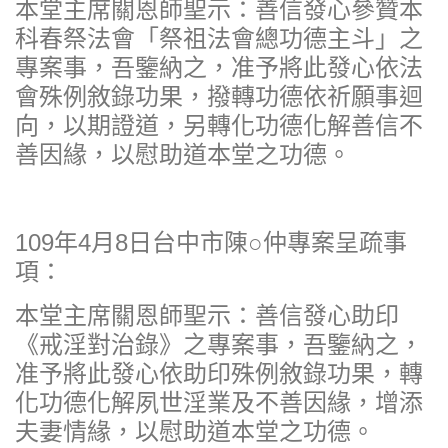
本堂主席關恩師聖示：善信發心參贊本
科春祭法會「祭祖法會總功德主斗」之
專案事，吾鑒納之，准予將此發心依法
會殊例敘錄功果，撥轉功德依祈願事迴
向，以期證道，另轉化功德化解善信不
善因緣，以慰助道本堂之功德。
109年4月8日台中市陳○仲專案呈疏事
項：
本堂主席關恩師聖示：善信發心助印
《戒淫對治錄》之專案事，吾鑒納之，
准予將此發心依助印殊例敘錄功果，轉
化功德化解夙世淫業及不善因緣，增添
夫妻情緣，以慰助道本堂之功德。