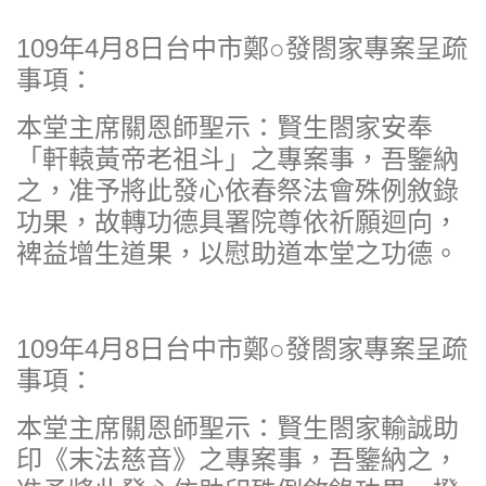
109年4月8日台中市鄭○發閤家專案呈疏
事項：
本堂主席關恩師聖示：賢生閤家安奉
「軒轅黃帝老祖斗」之專案事，吾鑒納
之，准予將此發心依春祭法會殊例敘錄
功果，故轉功德具署院尊依祈願迴向，
裨益增生道果，以慰助道本堂之功德。
109年4月8日台中市鄭○發閤家專案呈疏
事項：
本堂主席關恩師聖示：賢生閤家輸誠助
印《末法慈音》之專案事，吾鑒納之，