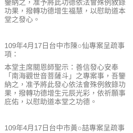
鑒納之，准予將此功德依法會殊例敘錄
功果，撥轉功德增生福慧，以慰助道本
堂之發心。
109年4月17日台中市陳○仙專案呈疏事
項：
本堂主席關恩師聖示：善信發心安奉
「南海觀世音菩薩斗」之專案事，吾鑒
納之，准予將此發心依法會殊例敘錄功
果，撥轉功德增生元辰光彩，依祈願事
庇佑，以慰助道本堂之功德。
109年4月17日台中市黃○喆專案呈疏事