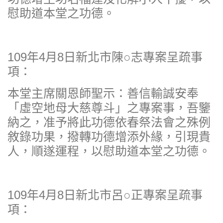
慰助道本堂之功德。
109年4月8日新北市陳○志專案呈疏事
項：
本堂主席關恩師聖示：善信輸誠安奉
「虛空地母大慈尊斗」之專案事，吾鑒
納之，准予將此功德依春祭法會之殊例
敘錄功果，撥轉功德增添外緣，引現貴
人，順遂運程，以慰助道本堂之功德。
109年4月8日新北市呂○正專案呈疏事
項：