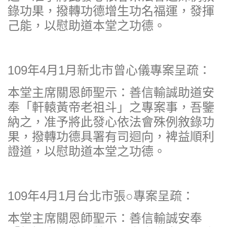
錄功果，撥轉功德增生功名福運，發揮
己能，以慰助道本堂之功德。
109年4月1月新北市曾心儀專案呈疏：
本堂主席關恩師聖示：善信輸誠助道安
奉「軒轅黃帝老祖斗」之專案事，吾鑒
納之，准予將此發心依法會殊例敘錄功
果，撥轉功德具署有司迴向，裨益順利
證道，以慰助道本堂之功德。
109年4月1月台北市張○專案呈疏：
本堂主席關恩師聖示：善信輸誠安奉