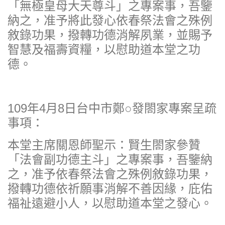
「無極皇母大天尊斗」之專案事，吾鑒
納之，准予將此發心依春祭法會之殊例
敘錄功果，撥轉功德消解夙業，並賜予
智慧及福壽資糧，以慰助道本堂之功
德。
109年4月8日台中市鄭○發閤家專案呈疏
事項：
本堂主席關恩師聖示：賢生閤家參贊
「法會副功德主斗」之專案事，吾鑒納
之，准予依春祭法會之殊例敘錄功果，
撥轉功德依祈願事消解不善因緣，庇佑
福祉遠避小人，以慰助道本堂之發心。