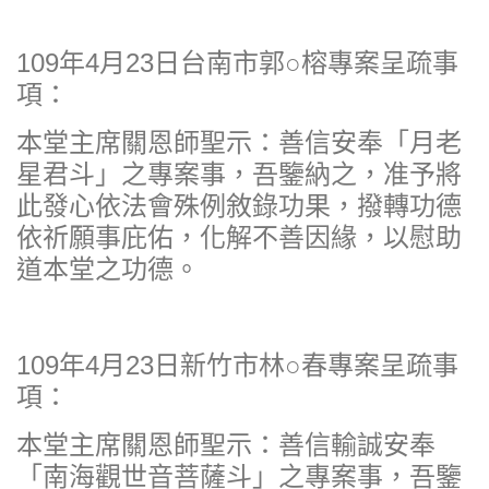
109年4月23日台南市郭○榕專案呈疏事
項：
本堂主席關恩師聖示：善信安奉「月老
星君斗」之專案事，吾鑒納之，准予將
此發心依法會殊例敘錄功果，撥轉功德
依祈願事庇佑，化解不善因緣，以慰助
道本堂之功德。
109年4月23日新竹市林○春專案呈疏事
項：
本堂主席關恩師聖示：善信輸誠安奉
「南海觀世音菩薩斗」之專案事，吾鑒