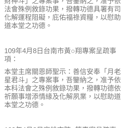
財神斗」之專案事，吾鑒納之，准予依
法會殊例敘錄功果，撥轉功德具署有司
化解運程阻礙，庇佑福祿資糧，以慰助
道本堂之功德。
109年4月8日台南市黃○翔專案呈疏事
項：
本堂主席關恩師聖示：善信安奉「月老
星君斗」之專案事，吾鑒納之，准予依
本科法會之殊例敘錄功果，撥轉功德依
祈願事增添情緣及化解夙業，以慰助道
本堂之功德。