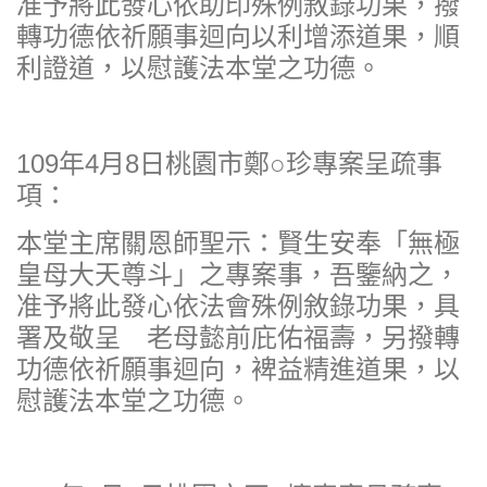
准予將此發心依助印殊例敘錄功果，撥
轉功德依祈願事迴向以利增添道果，順
利證道，以慰護法本堂之功德。
109年4月8日桃園市鄭○珍專案呈疏事
項：
本堂主席關恩師聖示：賢生安奉「無極
皇母大天尊斗」之專案事，吾鑒納之，
准予將此發心依法會殊例敘錄功果，具
署及敬呈 老母懿前庇佑福壽，另撥轉
功德依祈願事迴向，裨益精進道果，以
慰護法本堂之功德。