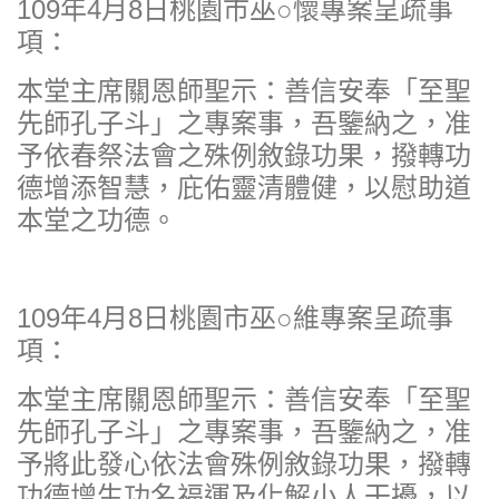
109年4月8日桃園市巫○懷專案呈疏事
項：
本堂主席關恩師聖示：善信安奉「至聖
先師孔子斗」之專案事，吾鑒納之，准
予依春祭法會之殊例敘錄功果，撥轉功
德增添智慧，庇佑靈清體健，以慰助道
本堂之功德。
109年4月8日桃園市巫○維專案呈疏事
項：
本堂主席關恩師聖示：善信安奉「至聖
先師孔子斗」之專案事，吾鑒納之，准
予將此發心依法會殊例敘錄功果，撥轉
功德增生功名福運及化解小人干擾，以