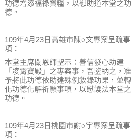
功德增添福祿資糧，以慰助道本堂之功
德。
109年4月23日高雄市陳○文專案呈疏事
項：
本堂主席關恩師聖示：善信發心助建
「凌霄寶殿」之專案事，吾鑒納之，准
予將此功德依助建殊例敘錄功果，並轉
化功德化解祈願事項，以慰護法本堂之
功德。
109年4月23日桃園市謝○宇專案呈疏事
項：