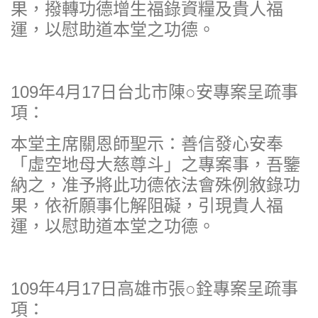
果，撥轉功德增生福錄資糧及貴人福
運，以慰助道本堂之功德。
109年4月17日台北市陳○安專案呈疏事
項：
本堂主席關恩師聖示：善信發心安奉
「虛空地母大慈尊斗」之專案事，吾鑒
納之，准予將此功德依法會殊例敘錄功
果，依祈願事化解阻礙，引現貴人福
運，以慰助道本堂之功德。
109年4月17日高雄市張○銓專案呈疏事
項：