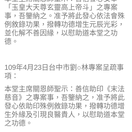
「玉皇大天尊玄靈高上帝斗」之專案
事，吾鑒納之。准予將此發心依法會殊
例敘錄功果，撥轉功德增生元辰光彩，
並化解不善因緣，以慰助道本堂之功
德。
109年4月23日台中市劉○林專案呈疏事
項：
本堂主席關恩師聖示：善信助印《末法
慈音》之專案事，吾鑒納之，准予將此
發心依助印殊例敘錄功果，撥轉功德增
生外緣及引現良醫貴人，以慰助道本堂
之功德。