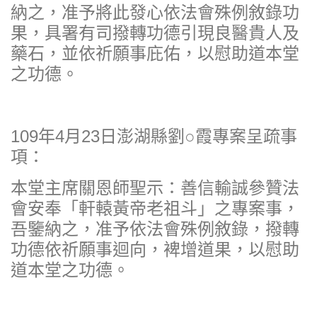
納之，准予將此發心依法會殊例敘錄功
果，具署有司撥轉功德引現良醫貴人及
藥石，並依祈願事庇佑，以慰助道本堂
之功德。
109年4月23日澎湖縣劉○霞專案呈疏事
項：
本堂主席關恩師聖示：善信輸誠參贊法
會安奉「軒轅黃帝老祖斗」之專案事，
吾鑒納之，准予依法會殊例敘錄，撥轉
功德依祈願事迴向，裨增道果，以慰助
道本堂之功德。