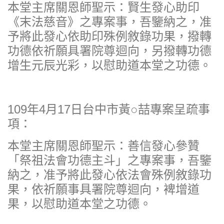
本堂主席關恩師聖示：賢生發心助印
《末法慈音》之專案事，吾鑒納之，准
予將此發心依助印殊例敘錄功果，撥轉
功德依祈願具署院尊迴向，另撥轉功德
增生元辰光彩，以慰助道本堂之功德。
109年4月17日台中市黃○喆專案呈疏事
項：
本堂主席關恩師聖示：善信發心參贊
「祭祖法會功德主斗」之專案事，吾鑒
納之，准予將此發心依法會殊例敘錄功
果，依祈願事具署院尊迴向，裨增道
果，以慰助道本堂之功德。