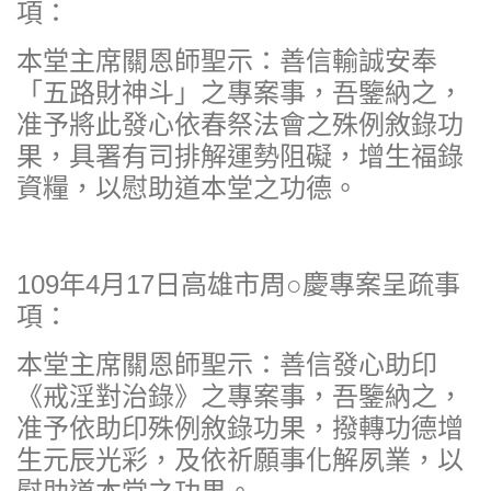
項：
本堂主席關恩師聖示：善信輸誠安奉
「五路財神斗」之專案事，吾鑒納之，
准予將此發心依春祭法會之殊例敘錄功
果，具署有司排解運勢阻礙，增生福錄
資糧，以慰助道本堂之功德。
109年4月17日高雄市周○慶專案呈疏事
項：
本堂主席關恩師聖示：善信發心助印
《戒淫對治錄》之專案事，吾鑒納之，
准予依助印殊例敘錄功果，撥轉功德增
生元辰光彩，及依祈願事化解夙業，以