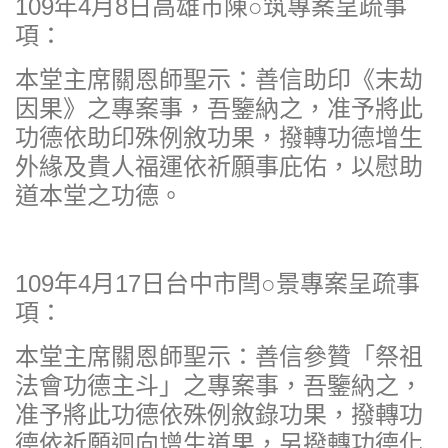
109年4月8日高雄市陳○筑專案呈疏事
項：
本堂主席關恩師聖示：善信助印《末劫
因果》之專案事，吾鑒納之，准予將此
功德依助印殊例敘功果，撥轉功德增生
外緣及貴人福運依祈願事庇佑，以慰助
道本堂之功德。
109年4月17日台中市閆○景專案呈疏事
項：
本堂主席關恩師聖示：善信參贊「祭祖
法會功德主斗」之專案事，吾鑒納之，
准予將此功德依殊例敘錄功果，撥轉功
德依祈願迴向增生道果，另撥轉功德化