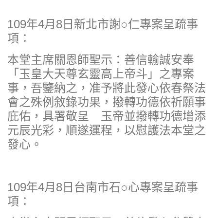
109年4月8日新北市謝○仁專案呈疏事
項：
本堂主席關恩師聖示：善信輸誠安奉
「玉皇大天尊玄靈高上帝斗」之專案
事，吾鑒納之，准予將此發心依春祭法
會之殊例敘錄功果，撥轉功德依祈願事
庇佑，具署敬呈 玉帝並撥轉功德增添
元辰光彩，順遂運程，以慰護法本堂之
發心。
109年4月8日台南市石○心專案呈疏事
項：