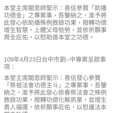
本堂主席關恩師聖示：善信參贊「助播
功德金」之專案事，吾鑒納之，准予將
此發心依助播殊例敘錄功果，撥轉功德
增生智慧，上體父母劬勞，並依祈願事
周全庇佑，以慰助道本堂之功德。
109年4月23日台中市劉○中專案呈疏事
項：
本堂主席關恩師聖示：善信發心參贊
「祭祖法會功德主斗」之專案事，吾鑒
納之，准予將此發心依春祭法會之殊例
敘錄功果，撥轉功德化解夙業，並增生
貴人福運，依祈願事庇佑，以慰護法本