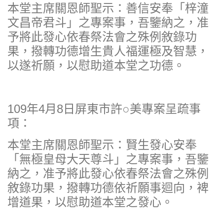
本堂主席關恩師聖示：善信安奉「梓潼
文昌帝君斗」之專案事，吾鑒納之，准
予將此發心依春祭法會之殊例敘錄功
果，撥轉功德增生貴人福運極及智慧，
以遂祈願，以慰助道本堂之功德。
109年4月8日屏東市許○美專案呈疏事
項：
本堂主席關恩師聖示：賢生發心安奉
「無極皇母大天尊斗」之專案事，吾鑒
納之，准予將此發心依春祭法會之殊例
敘錄功果，撥轉功德依祈願事迴向，裨
增道果，以慰助道本堂之發心。