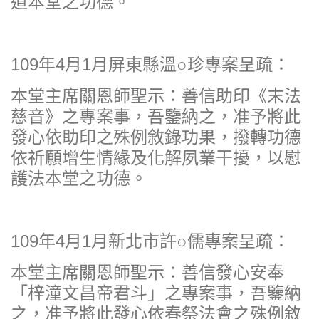
道本堂之功德。
109年4月1月屏東縣溫○珍專案呈疏：
本堂主席關恩師聖示：善信助印《末法
慈音》之專案事，吾鑒納之，准予將此
發心依助印之殊例敘錄功果，撥轉功德
依祈願增生情緣及化解夙業干擾，以慰
護法本堂之功德。
109年4月1月新北市許○儒專案呈疏：
本堂主席關恩師聖示：善信發心安奉
「梓潼文昌帝君斗」之專案事，吾鑒納
之，准予將此發心依春祭法會之殊例敘