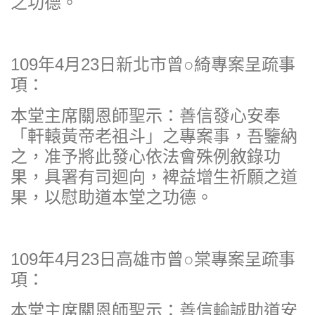
之功德。
109年4月23日新北市曾○綺專案呈疏事
項：
本堂主席關恩師聖示：善信發心安奉
「軒轅黃帝老祖斗」之專案事，吾鑒納
之，准予將此發心依法會殊例敘錄功
果，具署有司迴向，裨益增生祈願之道
果，以慰助道本堂之功德。
109年4月23日高雄市曾○棠專案呈疏事
項：
本堂主席關恩師聖示：善信輸誠助道安