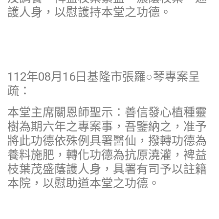
護人身，以慰護持本堂之功德。
112年08月16日基隆市張羅○琴專案呈
疏：
本堂主席關恩師聖示：善信發心植種靈
樹為期六年之專案事，吾鑒納之，准予
將此功德依殊例具署醫仙，撥轉功德為
養料施肥，轉化功德為抗原澆灌，裨益
枝葉茂盛蔭護人身，具署有司予以註籍
本院，以慰助道本堂之功德。