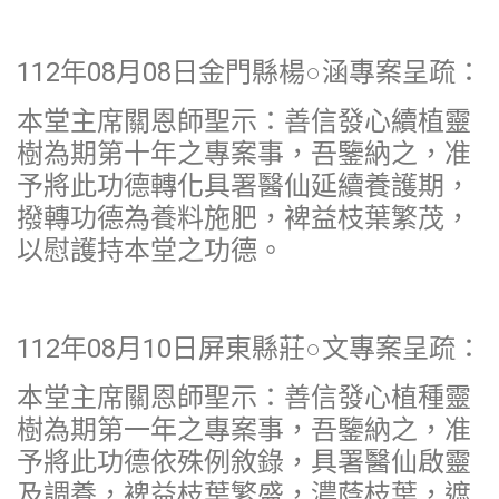
112年08月08日金門縣楊○涵專案呈疏：
本堂主席關恩師聖示：善信發心續植靈
樹為期第十年之專案事，吾鑒納之，准
予將此功德轉化具署醫仙延續養護期，
撥轉功德為養料施肥，裨益枝葉繁茂，
以慰護持本堂之功德。
112年08月10日屏東縣莊○文專案呈疏：
本堂主席關恩師聖示：善信發心植種靈
樹為期第一年之專案事，吾鑒納之，准
予將此功德依殊例敘錄，具署醫仙啟靈
及調養，裨益枝葉繁盛，濃蔭枝葉，遮