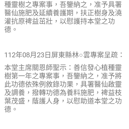
種靈樹之專案事，吾鑒納之，准予具署
醫仙施肥及延續養護期，扶正樹身及澆
灌抗原裨益茁壯，以慰護持本堂之功
德。
112年08月23日屏東縣林○雲專案呈疏：
本堂主席關恩師聖示：善信發心植種靈
樹第一年之專案事，吾鑒納之，准予將
此功德依殊例敘錄功果，具署醫仙啟靈
及調養，撥轉功德為養料施肥，裨益枝
葉茂盛，蔭護人身，以慰助道本堂之功
德。