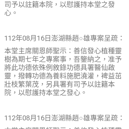
司予以註籍本院，以慰護持本堂之發
心。
112年08月16日澎湖縣趙○雄專案呈疏：
本堂主席關恩師聖示：善信發心植種靈
樹為期七年之專案事，吾鑒納之，准予
將此功德依殊例敘錄功德具署醫仙啟
靈，撥轉功德為養料施肥澆灌，裨益茁
壯枝繁葉茂，另具署有司予以註籍本
院，以慰護持本堂之發心。
112年08月16日澎湖縣趙○雄專案呈疏：