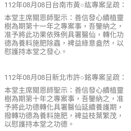
112年08月08日台南市黃○紘專案呈疏：
本堂主席關恩師聖示：善信發心續植靈
樹為期第十一年之專案事，吾鑒納之，
准予將此功果依殊例具署醫仙，轉化功
德為養料施肥除蟲，裨益綠意盎然，以
慰護持本堂之發心。
112年08月08日新北市許○銘專案呈疏：
本堂主席關恩師聖示：善信發心續植靈
樹為期第十年之專案事，吾鑒納之，准
予將此功德轉化具署醫仙延續養護期，
撥轉功德為養料施肥，裨益枝葉繁茂，
以慰護持本堂之功德。