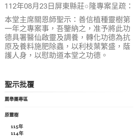
112年08月23日屏東縣莊○隆專案呈疏：
本堂主席關恩師聖示：善信植種靈樹第
一年之專案事，吾鑒納之，准予將此功
德具署醫仙啟靈及調養，轉化功德為抗
原及養料施肥除蟲，以利枝葉繁盛，蔭
護人身，以慰助道本堂之功德。
聖示批覆
薦舉團專區
原靈樹
115年
114年