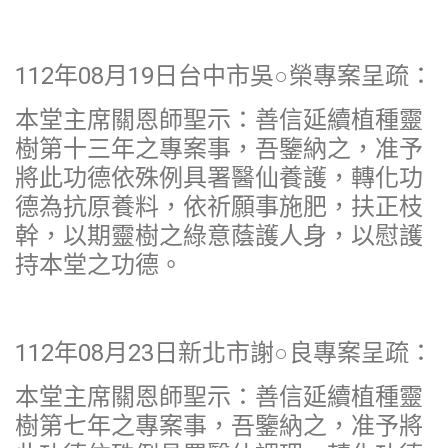
112年08月19日台中市吳○榮專案呈疏：
本堂主席關恩師聖示：善信延續植種靈
樹第十三年之專案事，吾鑒納之，准予
將此功德依殊例具署醫仙養護，轉化功
德為抗原養料，依祈願事施肥，扶正枝
幹，以期靈樹之綠意蔭護人身，以慰護
持本堂之功德。
112年08月23日新北市謝○良專案呈疏：
本堂主席關恩師聖示：善信延續植種靈
樹第七年之專案事，吾鑒納之，准予將