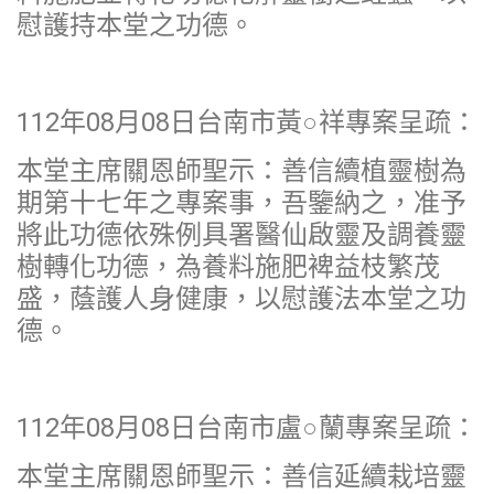
慰護持本堂之功德。
112年08月08日台南市黃○祥專案呈疏：
本堂主席關恩師聖示：善信續植靈樹為
期第十七年之專案事，吾鑒納之，准予
將此功德依殊例具署醫仙啟靈及調養靈
樹轉化功德，為養料施肥裨益枝繁茂
盛，蔭護人身健康，以慰護法本堂之功
德。
112年08月08日台南市盧○蘭專案呈疏：
本堂主席關恩師聖示：善信延續栽培靈