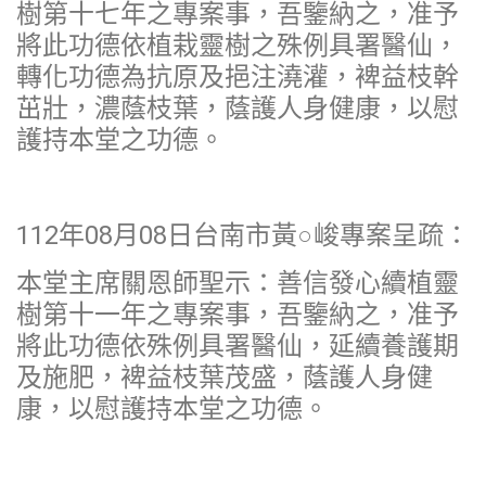
樹第十七年之專案事，吾鑒納之，准予
將此功德依植栽靈樹之殊例具署醫仙，
轉化功德為抗原及挹注澆灌，裨益枝幹
茁壯，濃蔭枝葉，蔭護人身健康，以慰
護持本堂之功德。
112年08月08日台南市黃○峻專案呈疏：
本堂主席關恩師聖示：善信發心續植靈
樹第十一年之專案事，吾鑒納之，准予
將此功德依殊例具署醫仙，延續養護期
及施肥，裨益枝葉茂盛，蔭護人身健
康，以慰護持本堂之功德。