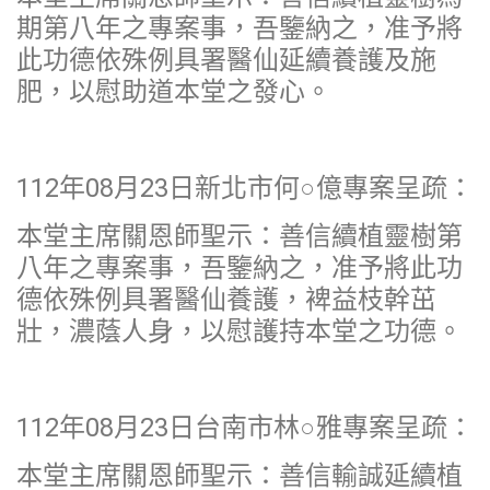
期第八年之專案事，吾鑒納之，准予將
此功德依殊例具署醫仙延續養護及施
肥，以慰助道本堂之發心。
112年08月23日新北市何○億專案呈疏：
本堂主席關恩師聖示：善信續植靈樹第
八年之專案事，吾鑒納之，准予將此功
德依殊例具署醫仙養護，裨益枝幹茁
壯，濃蔭人身，以慰護持本堂之功德。
112年08月23日台南市林○雅專案呈疏：
本堂主席關恩師聖示：善信輸誠延續植