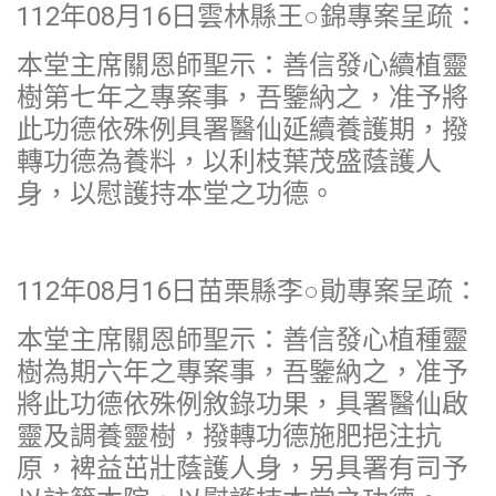
112年08月16日雲林縣王○錦專案呈疏：
本堂主席關恩師聖示：善信發心續植靈
樹第七年之專案事，吾鑒納之，准予將
此功德依殊例具署醫仙延續養護期，撥
轉功德為養料，以利枝葉茂盛蔭護人
身，以慰護持本堂之功德。
112年08月16日苗栗縣李○勛專案呈疏：
本堂主席關恩師聖示：善信發心植種靈
樹為期六年之專案事，吾鑒納之，准予
將此功德依殊例敘錄功果，具署醫仙啟
靈及調養靈樹，撥轉功德施肥挹注抗
原，裨益茁壯蔭護人身，另具署有司予