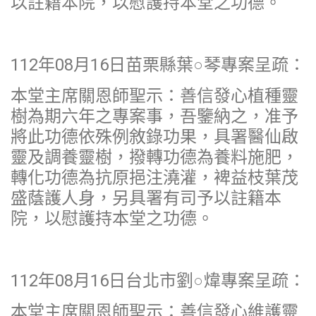
以註籍本院，以慰護持本堂之功德。
112年08月16日苗栗縣葉○琴專案呈疏：
本堂主席關恩師聖示：善信發心植種靈
樹為期六年之專案事，吾鑒納之，准予
將此功德依殊例敘錄功果，具署醫仙啟
靈及調養靈樹，撥轉功德為養料施肥，
轉化功德為抗原挹注澆灌，裨益枝葉茂
盛蔭護人身，另具署有司予以註籍本
院，以慰護持本堂之功德。
112年08月16日台北市劉○煒專案呈疏：
本堂主席關恩師聖示：善信發心維護靈