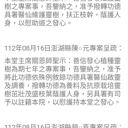
樹之專案事，吾鑒納之，准予撥轉功德
具署醫仙維護靈樹，扶正枝幹，蔭護人
身，以慰助道之發心。
112年08月16日澎湖縣陳○元專案呈疏：
本堂主席關恩師聖示：善信發心植種靈
樹為期七年之專案事，吾鑒納之，准予
將此功德依殊例敘錄功德具署醫仙啟靈
及調養，撥轉功德為養料及抗原栽培靈
樹茁壯茂盛枝葉蔭護人身，另具署有司
予以註籍本院，以慰護持本堂之發心。
112年08月16日澎湖縣趙○燕專案呈疏：