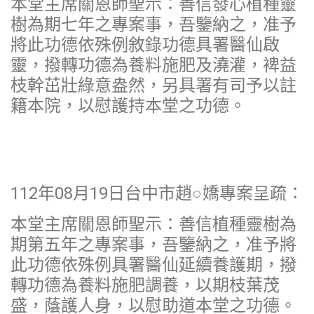
本堂主席關恩師聖示：善信發心植種靈
樹為期七年之專案事，吾鑒納之，准予
將此功德依殊例敘錄功德具署醫仙啟
靈，撥轉功德為養料施肥及澆灌，裨益
枝幹茁壯綠意盎然，另具署有司予以註
籍本院，以慰護持本堂之功德。
112年08月19日台中市趙○嬌專案呈疏：
本堂主席關恩師聖示：善信植種靈樹為
期第五年之專案事，吾鑒納之，准予將
此功德依殊例具署醫仙延續養護期，撥
轉功德為養料施肥調養，以期枝葉茂
盛，蔭護人身，以慰助道本堂之功德。