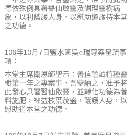
德依殊例具署醫仙啟靈及調理靈樹病
象，以利蔭護人身，以慰助道護持本堂
之功德。
106年10月7日鹽水區吳○瑞專案呈疏事
項：
本堂主席關恩師聖示：善信輸誠植種靈
樹第一年之專案事，吾鑒納之，准予將
此發心具署醫仙啟靈，並轉化功德為養
料施肥，裨益枝葉茂盛，蔭護人身，以
慰助道本堂之功德。