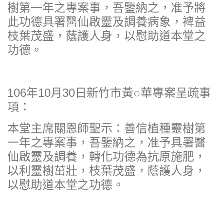
樹第一年之專案事，吾鑒納之，准予將
此功德具署醫仙啟靈及調養病象，裨益
枝葉茂盛，蔭護人身，以慰助道本堂之
功德。
106年10月30日新竹市黃○華專案呈疏事
項：
本堂主席關恩師聖示：善信植種靈樹第
一年之專案事，吾鑒納之，准予具署醫
仙啟靈及調養，轉化功德為抗原施肥，
以利靈樹茁壯，枝葉茂盛，蔭護人身，
以慰助道本堂之功德。