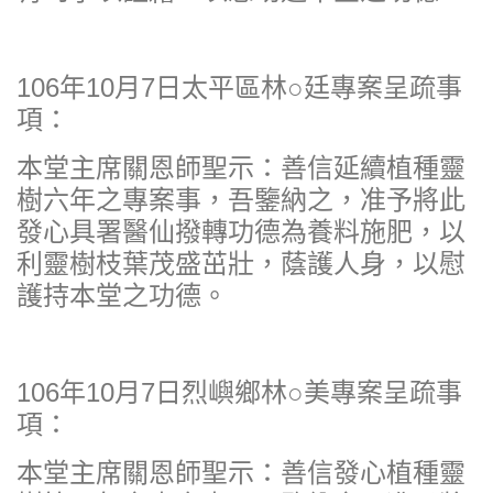
106年10月7日太平區林○廷專案呈疏事
項：
本堂主席關恩師聖示：善信延續植種靈
樹六年之專案事，吾鑒納之，准予將此
發心具署醫仙撥轉功德為養料施肥，以
利靈樹枝葉茂盛茁壯，蔭護人身，以慰
護持本堂之功德。
106年10月7日烈嶼鄉林○美專案呈疏事
項：
本堂主席關恩師聖示：善信發心植種靈