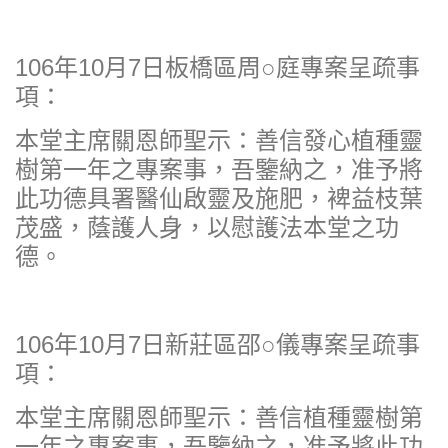
106年10月7日板橋區周○庭專案呈疏事
項：
本堂主席關恩師聖示：善信發心植種靈
樹第一年之專案事，吾鑒納之，准予將
此功德具署醫仙啟靈及施肥，裨益枝葉
茂盛，蔭護人身，以慰護法本堂之功
德。
106年10月7日新莊區邵○儀專案呈疏事
項：
本堂主席關恩師聖示：善信植種靈樹第
一年之專案事，吾鑒納之，准予將此功