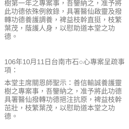
樹第一年之專案事，吾鑒納之，准予將
此功德依殊例敘錄，具署醫仙啟靈及撥
轉功德養護調養，裨益枝幹直挺，枝繁
葉茂，蔭護人身，以慰助道本堂之功
德。
106年10月11日台南市石○心專案呈疏事
項：
本堂主席關恩師聖示：善信輸誠養護靈
樹之專案事，吾鑒納之，准予將此功德
具署醫仙撥轉功德挹注抗原，裨益枝幹
茁壯，枝繁葉茂，以慰助道本堂之功
德。