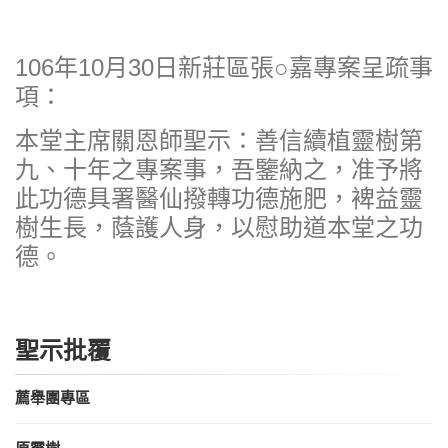
106年10月30日新莊區張○嘉專案呈疏事
項：
本堂主席關恩師聖示：善信續植靈樹第
九、十年之專案事，吾鑒納之，准予將
此功德具署醫仙撥轉功德施肥，裨益靈
樹生長，蔭護人身，以慰助道本堂之功
德。
聖示批覆
薦舉團專區