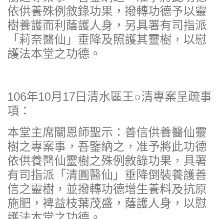
依供養殊例敘錄功果，撥轉功德予以靈
樹養護而利蔭護人身，另具署有司指派
「莉奈醫仙」垂降及照護其靈樹，以慰
護法本堂之功德。
106年10月17日清水區王○清專案呈疏事
項：
本堂主席關恩師聖示：善信供養醫仙靈
樹之專案事，吾鑒納之，准予將此功德
依供養醫仙靈樹之殊例敘錄功果，具署
有司指派「清圓醫仙」垂降倒裝養護善
信之靈樹，並撥轉功德增生養料及抗原
施肥，裨益枝葉茂盛，蔭護人身，以慰
護法本堂之功德。