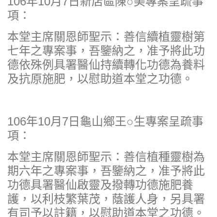
106年10月7日新店區陳○美專案呈疏事
項：
本堂主席關恩師聖示：善信續植靈樹第
七年之專案事，吾鑒納之，准予將此功
德依殊例具署醫仙持續轉化功德為養料
及抗原施肥，以慰助道本堂之功德。
106年10月7日龜山鄉王○生專案呈疏事
項：
本堂主席關恩師聖示：善信植種靈樹為
期六年之專案事，吾鑒納之，准予將此
功德具署醫仙啟靈及撥轉功德施肥養
護，以利枝繁葉茂，蔭護人身，另具署
有司予以註籍，以慰助道本堂之功德。