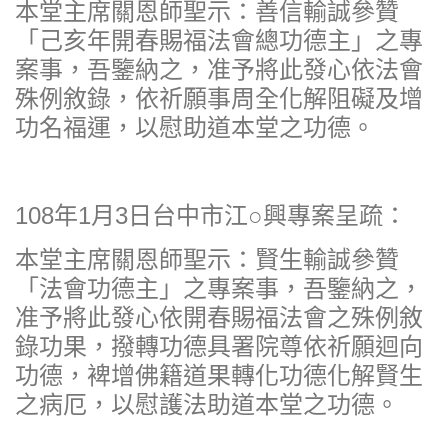
本堂主席關恩師聖示：善信輸誠參贊
「己亥年開春賜福法會總功德主」之專
案事，吾鑒納之，准予將此發心依法會
殊例敘錄，依祈願事周全化解阻礙及增
功名福運，以慰助道本堂之功德。
108年1月3日台中市江○興專案呈疏：
本堂主席關恩師聖示：賢生輸誠參贊
「法會功德主」之專案事，吾鑒納之，
准予將此發心依開春賜福法會之殊例敘
錄功果，撥轉功德具署院尊依祈願迴向
功德，裨增佛籍道果轉化功德化解賢生
之病厄，以慰護法助道本堂之功德。