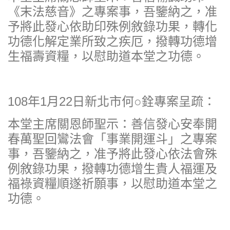
《末法慈音》之專案事，吾鑒納之，准
予將此發心依助印殊例敘錄功果，轉化
功德化解定業所致之疾厄，撥轉功德增
生福壽資糧，以慰助道本堂之功德。
108年1月22日新北市何○銓專案呈疏：
本堂主席關恩師聖示：善信發心安奉開
春萬聖回鸞法會「事業開運斗」之專案
事，吾鑒納之，准予將此發心依法會殊
例敘錄功果，撥轉功德增生貴人福運及
福祿資糧順遂祈願事，以慰助道本堂之
功德。