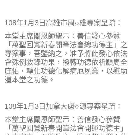
108年1月3日高雄市周○雄專案呈疏：
本堂主席關恩師聖示：善信發心參贊
「萬聖回鸞新春開筆法會總功德主」之
專案事，吾鑒納之，准予將此發心依法
會殊例敘錄功果，撥轉功德依祈願周全
庇佑，轉化功德化解病厄夙業，以慰助
道本堂之功德。
108年1月3日加拿大盧○源專案呈疏：
本堂主席關恩師聖示：善信發心參贊
「萬聖回鸞新春開筆法會開運功德主」