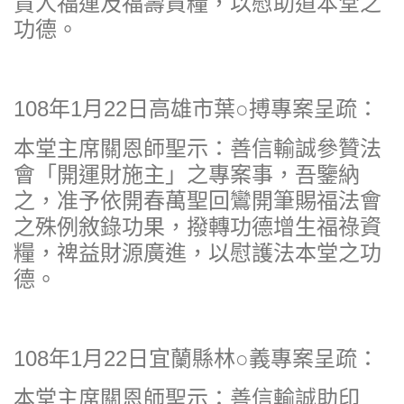
貴人福運及福壽資糧，以慰助道本堂之
功德。
108年1月22日高雄市葉○搏專案呈疏：
本堂主席關恩師聖示：善信輸誠參贊法
會「開運財施主」之專案事，吾鑒納
之，准予依開春萬聖回鸞開筆賜福法會
之殊例敘錄功果，撥轉功德增生福祿資
糧，禆益財源廣進，以慰護法本堂之功
德。
108年1月22日宜蘭縣林○義專案呈疏：
本堂主席關恩師聖示：善信輸誠助印