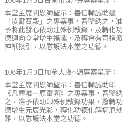
108年1月3日台南市沈○芬專案呈疏：
本堂主席關恩師聖示：善信輸誠助建
「凌霄寶殿」之專案事，吾鑒納之，准
予將此發心依助建殊例敘錄，及轉化功
德迴向令堂增生福隲，及轉會有司指派
神祇接引，以慰護法本堂之功德。
108年1月3日加拿大盧○源專案呈疏：
本堂主席關恩師聖示：善信輸誠助印
《凡塵唯一原靈園》之專案事，吾鑒納
之，准予依助印殊例敘錄功果，撥轉功
德增生元辰光彩，轉化功德化解病厄劫
難，以慰護法本堂之功德。