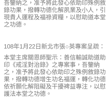
吾鑒納之，准予將此發心依助印殊例敘
錄功果，撥轉功德化解夙業及小人，引
現貴人運程及福祿資糧，以慰助道本堂
之功德。
108年1月22日新北市張○英專案呈疏：
本堂主席關恩師聖示：善信輸誠助道助
印《戒淫對治錄》之專案事，吾鑒納
之，准予將此發心依助印之殊例敘錄功
果，撥轉功德增生功名福運，轉化功德
依祈願化解阻礙及干擾裨益專注，以慰
護法本堂之功德。