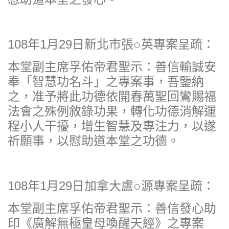
108年1月29日新北市張○英專案呈疏：
本堂副主席孚佑帝君聖示：善信輸誠安
奉「智慧功名斗」之專案事，吾鑒納
之，准予將此功德依開春萬聖回鸞賜福
法會之殊例敘錄功果，轉化功德消解運
程小人干擾，增生智慧及專注力，以遂
祈願事，以慰助道本堂之功德。
108年1月29日加拿大盧○源專案呈疏：
本堂副主席孚佑帝君聖示：善信發心助
印《廣解無極皇母喚醒天經》之專案