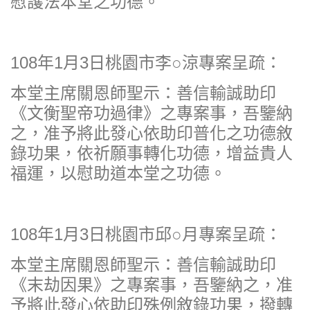
慰護法本堂之功德。
108年1月3日桃園市李○涼專案呈疏：
本堂主席關恩師聖示：善信輸誠助印
《文衡聖帝功過律》之專案事，吾鑒納
之，准予將此發心依助印普化之功德敘
錄功果，依祈願事轉化功德，增益貴人
福運，以慰助道本堂之功德。
108年1月3日桃園市邱○月專案呈疏：
本堂主席關恩師聖示：善信輸誠助印
《末劫因果》之專案事，吾鑒納之，准
予將此發心依助印殊例敘錄功果，撥轉