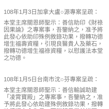
108年1月3日加拿大盧○源專案呈疏：
本堂主席關恩師聖示：善信助印《財祿
因果論》之專案事，吾鑒納之，准予將
此發心依助印殊例敘錄功果，撥轉功德
增生福壽資糧，引現良醫貴人及藥石，
撥轉功德增生福祿資糧，以慰護法本堂
之功德。
108年1月5日台南市沈○芬專案呈疏：
本堂主席關恩師聖示：善信輸誠助建
「凌霄寶殿」之專案事，吾鑒納之，准
予將此發心依助建殊例敘錄功果，撥轉