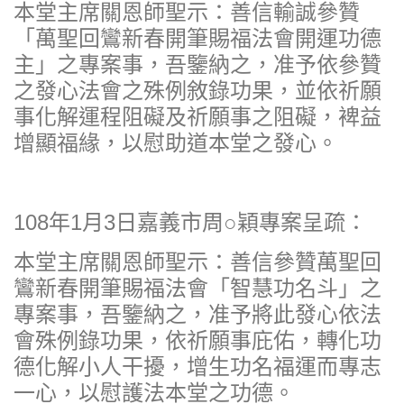
本堂主席關恩師聖示：善信輸誠參贊
「萬聖回鸞新春開筆賜福法會開運功德
主」之專案事，吾鑒納之，准予依參贊
之發心法會之殊例敘錄功果，並依祈願
事化解運程阻礙及祈願事之阻礙，裨益
增顯福緣，以慰助道本堂之發心。
108年1月3日嘉義市周○穎專案呈疏：
本堂主席關恩師聖示：善信參贊萬聖回
鸞新春開筆賜福法會「智慧功名斗」之
專案事，吾鑒納之，准予將此發心依法
會殊例錄功果，依祈願事庇佑，轉化功
德化解小人干擾，增生功名福運而專志
一心，以慰護法本堂之功德。