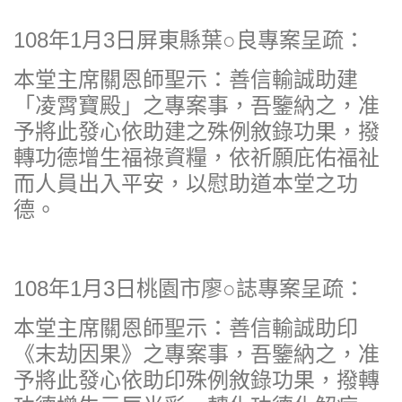
108年1月3日屏東縣葉○良專案呈疏：
本堂主席關恩師聖示：善信輸誠助建
「凌霄寶殿」之專案事，吾鑒納之，准
予將此發心依助建之殊例敘錄功果，撥
轉功德增生福祿資糧，依祈願庇佑福祉
而人員出入平安，以慰助道本堂之功
德。
108年1月3日桃園市廖○誌專案呈疏：
本堂主席關恩師聖示：善信輸誠助印
《末劫因果》之專案事，吾鑒納之，准
予將此發心依助印殊例敘錄功果，撥轉