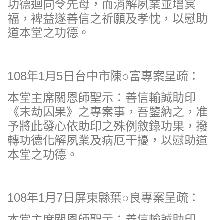
功德迴向令先母，而消解夙業並增冥
福，裨益遂善信之祈願及孝忱，以慰助
道本堂之功德。
108年1月5日台中市陳○富專案呈疏：
本堂主席關恩師聖示：善信輸誠助印
《末劫因果》之專案事，吾鑒納之，准
予將此發心依助印之殊例敘錄功果，撥
轉功德化解夙業及病厄干擾，以慰助道
本堂之功德。
108年1月7日屏東縣葉○良專案呈疏：
本堂主席關恩師聖示：善信輸誠助印