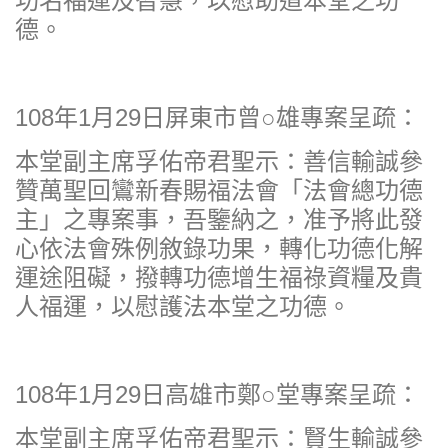
功名福運及智慧，以慰助道本堂之功
德。
108年1月29日屏東市曾○雄專案呈疏：
本堂副主席孚佑帝君聖示：善信輸誠參
贊萬聖回鸞新春賜福法會「法會總功德
主」之專案事，吾鑒納之，准予將此發
心依法會殊例敘錄功果，轉化功德化解
運途阻礙，撥轉功德增生福祿資糧及貴
人福運，以慰護法本堂之功德。
108年1月29日高雄市鄭○堂專案呈疏：
本堂副主席孚佑帝君聖示：賢生輸誠參