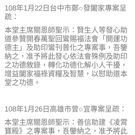
108年1月22日台中市鄭○發闔家專案呈
疏：
本堂主席關恩師聖示：賢生人等發心助
道參贊開春萬聖回鸞賜福法會「開運功
德主」及助印鸞刊普化之專案事，吾鑒
納之，准予將此發心依法會殊例及助印
之功德敘錄，轉化功德化解小人干擾，
增益闔家福祿資糧及智慧，以慰助道本
堂之功德。
108年1月26日高雄市曾○宜專案呈疏：
本堂主席關恩師聖示：善信助建《凌霄
寶殿》之專案事，吾鑒納之，准予將此