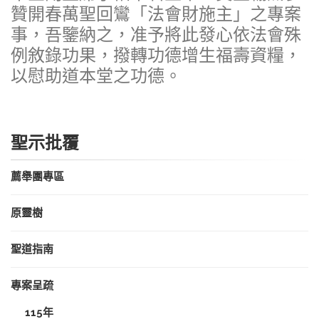
贊開春萬聖回鸞「法會財施主」之專案
事，吾鑒納之，准予將此發心依法會殊
例敘錄功果，撥轉功德增生福壽資糧，
以慰助道本堂之功德。
聖示批覆
薦舉團專區
原靈樹
聖道指南
專案呈疏
115年