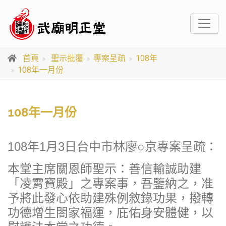
首頁
聖示批覆
專案呈疏
108年
108年一月份
108年一月份
108年1月3日台中市林廖○京專案呈疏：
本堂主席關恩師聖示：善信輸誠助建
「凌霄寶殿」之專案事，吾鑒納之，准
予將此發心依助建殊例敘錄功果，撥轉
功德增生閤家福運，庇佑身安體健，以