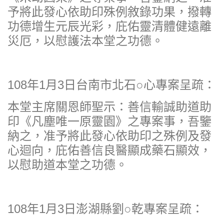
予將此發心依助印殊例敘錄功果，撥轉
功德增生元辰光彩，庇佑靈清體健遠離
災厄，以慰護法本堂之功德。
108年1月3日台南市北石○心專案呈疏：
本堂主席關恩師聖示：善信輸誠助道助
印《凡塵唯一原靈園》之專案事，吾鑒
納之，准予將此發心依助印之殊例及發
心迴向，庇佑善信良醫顯成藥石顯效，
以慰助道本堂之功德。
108年1月3日澎湖縣劉○乾專案呈疏：