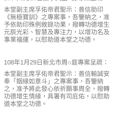
本堂副主席孚佑帝君聖示：善信助印
《無極寶訓》之專案事，吾鑒納之，准
予依助印殊例敘錄功果，撥轉功德增生
元辰光彩、智慧及專注力，以增功名及
事業福運，以慰助道本堂之功德。
108年1月29日新北市周○庭專案呈疏：
本堂副主席孚佑帝君聖示：善信輸誠安
奉「姻緣如意斗」之專案事，吾鑒納
之，准予將此發心依祈願事周全，撥轉
功德增生情緣，具署有司庇佑，以慰助
道本堂之功德。