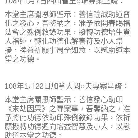
108年1月7日四川省王○琦專案呈疏：
本堂主席關恩師聖示：善信輸誠助道普
化之發心，吾鑒納之，准予依開春賜福
法會之殊例敘錄功果，撥轉功德增生貴
人福運，轉化功德化解害符及小人祟
擾，裨益祈願事周全如意，以慰助道本
堂之功德。
108年1月22日加拿大闕○夫專案呈疏：
本堂主席關恩師聖示：善信發心助印
《末劫因果》之專案事，吾鑒納之，准
予將此功德依助印殊例敘錄功果，依祈
願撥轉功德迴向增益智慧及小人，以慰
助道本堂之功德。