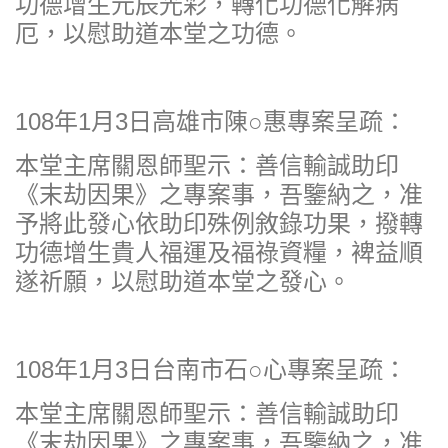
功德增生元辰光彩，轉化功德化解病
厄，以慰助道本堂之功德。
108年1月3日高雄市陳○惠專案呈疏：
本堂主席關恩師聖示：善信輸誠助印
《末劫因果》之專案事，吾鑒納之，准
予將此發心依助印殊例敘錄功果，撥轉
功德增生貴人福運及福祿資糧，裨益順
遂祈願，以慰助道本堂之發心。
108年1月3日台南市石○心專案呈疏：
本堂主席關恩師聖示：善信輸誠助印
《末劫因果》之專案事，吾鑒納之，准