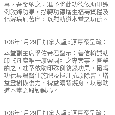
事，吾鑒納之，准予將此功德依助印殊
例敘錄功果，撥轉功德增生福壽資糧及
化解病厄苦磨，以慰助道本堂之功德。
108年1月29日加拿大盧○源專案呈疏：
本堂副主席孚佑帝君聖示：善信輸誠助
印《凡塵唯一原靈園》之專案事，吾鑒
納之，准予依助印殊例敘錄功果，撥轉
功德具署醫仙施肥及挹注抗原除害，增
益靈樹恢復力，裨益濃蔭護身，以慰助
道本堂之殷勤誠心。
108年1月29日加拿大盧○源專案呈疏：