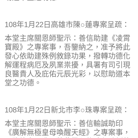
108年1月22日高雄市陳○蓮專案呈疏：
本堂主席關恩師聖示：善信助建《凌霄
寶殿》之專案事，吾鑒納之，准予將此
發心依助建殊例敘錄功果，撥轉功德化
解運程病厄及夙業祟擾，具署有司引現
良醫貴人及庇佑元辰光彩，以慰助道本
堂之功德。
108年1月22日新北市李○珠專案呈疏：
本堂主席關恩師聖示：善信輸誠助印
《廣解無極皇母喚醒天經》之專案事，