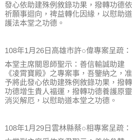
發心依助建殊例敘錄功果，撥轉功德依
祈願事迴向，禆益轉化因緣，以慰助道
護法本堂之功德。
108年1月26日高雄市許○偉專案呈疏：
本堂主席關恩師聖示：善信輸誠助建
《凌霄寶殿》之專案事，吾鑒納之，准
予將此發心依助建殊例敘錄功果，撥轉
功德增生貴人福運，撥轉功德養護原靈
消災解厄，以慰助道本堂之功德。
108年1月29日雲林縣蔡○相專案呈疏：