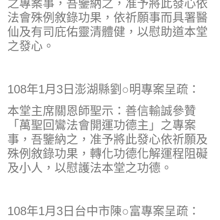
之專案事，吾鑒納之，准予將此發心依
法會殊例敘錄功果，依祈願事而具署醫
仙及有司庇佑靈清體健，以慰助道本堂
之發心。
108年1月3日澎湖縣劉○明專案呈疏：
本堂主席關恩師聖示：善信輸誠參贊
「萬聖回鸞法會開運功德主」之專案
事，吾鑒納之，准予將此發心依祈願及
殊例敘錄功果，轉化功德化解運程阻礙
及小人，以慰護法本堂之功德。
108年1月3日台中市陳○富專案呈疏：