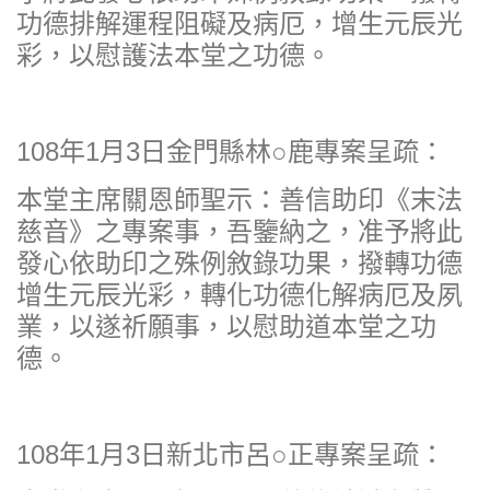
功德排解運程阻礙及病厄，增生元辰光
彩，以慰護法本堂之功德。
108年1月3日金門縣林○鹿專案呈疏：
本堂主席關恩師聖示：善信助印《末法
慈音》之專案事，吾鑒納之，准予將此
發心依助印之殊例敘錄功果，撥轉功德
增生元辰光彩，轉化功德化解病厄及夙
業，以遂祈願事，以慰助道本堂之功
德。
108年1月3日新北市呂○正專案呈疏：