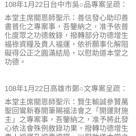
108年1月22日台中市吳○品專案呈疏：
本堂主席關恩師聖示：善信發心助印善
書普化之專案事，吾鑒納之，准予依普
化度眾之功德敘錄，撥轉部分功德增生
福祿資糧及貴人福運，依祈願事化解阻
礙得公正之圓滿結局，以慰助道本堂之
功德。
108年1月22日高雄市鄭○文專案呈疏：
本堂主席關恩師聖示：賢生輸誠參贊萬
聖回鸞新春開筆賜福法會之「開運財施
主」之專案事，吾鑒納之，准予將此發
心依法會殊例敘錄功果，撥轉功德增生