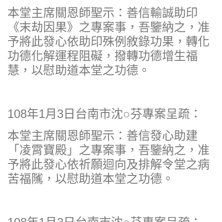
本堂主席關恩師聖示：善信輸誠助印
《末劫因果》之專案事，吾鑒納之，准
予將此發心依助印殊例敘錄功果，轉化
功德化解運程阻礙，撥轉功德增生福
慧，以慰助道本堂之功德。
108年1月3日台南市沈○芬專案呈疏：
本堂主席關恩師聖示：善信發心助建
「凌霄寶殿」之專案事，吾鑒納之，准
予將此發心依祈願迴向及排解令堂之病
苦福隲，以慰助道本堂之功德。