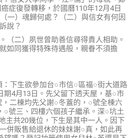
癌症復發轉移，於國曆110年12月4日
：（一）魂歸何處？（二）與信女有何因
訴說？
。（二）夙世曾助善信尋得貴人相助。
就如同獲得特殊待遇般，親眷不須擔
事項：下生欲參加台○市信○區福○街大道路
期4月13日。先父留下透天屋，基○市
○號，二棟均先父謝○冬蓋的，○號全棟六
，○號三、四樓六個孩子繼承。深○坑土
地主共20幾位，下生是其中一人。因下
一併販售給退休的妹妹謝○真，如此再