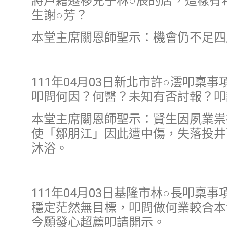
將戶籍遷移兒子林○辰的店，這樣有
生謝○芳？
本堂主席關恩師聖示：機會仍不足四
111年04月03日新北市許○澐叩
叩問何因？何醫？未知有否討報？叩
本堂主席關恩師聖示：賢生因夙業祟
使「鄒朋江」因此遭中傷，失落投井
沐浴。
111年04月03日基隆市林○長叩
穩定茫然無目標，叩問做何業較合本
今願發心超薦叩請開示。