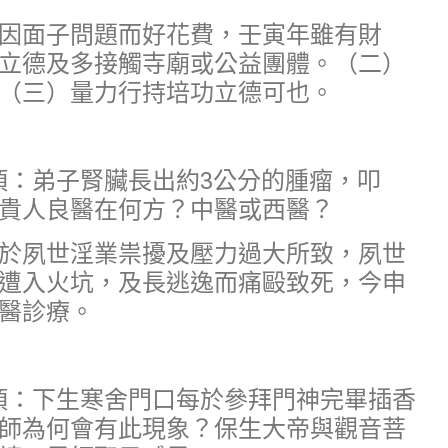
因面子問題而好花費，壬寅年雖有財
立德及多接觸寺廟或公益團體。（二）
（三）量力行持培功立德可也。
事項：弟子腎臟長出約3公分的腫瘤，叩
貴人良醫在何方？中醫或西醫？
於夙世淫業祟擾及壓力過大所致，夙世
遭入火坑，及長逃逸而痛毆致死，今申
醫診療。
稟事項：下生寒舍門口每於參拜門神完畢插香
師為何會有此現象？保生大帝與觀音菩