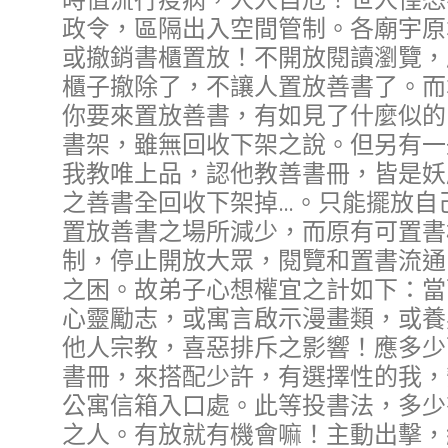
時值流行疫病，人人自危！世人惶恐
政令，區隔出入空間管制。各廟宇原
或撤銷書櫃置放！不開放閱讀瀏覽，
櫃子撤除了，不讓人置放善書了。而
你要來置放善書，有如見了什麼似的
書架，雖無回收下架之說。但另有一
我教唯上品，認他教善書冊，皆是妖
之善書全回收下架掉…。只能擺放自
置放善書之場所減少，而原有可置書
制，停止開放大眾，閱覽和置書流通
之困。故弟子心想權宜之計如下：當
心靈勵志，或寓言啟示漫畫類，或養
他人宗教，喜惡排斥之影響！應多少
書冊，來搭配少許，有選擇性的我，
公寓信箱入口處。此等投書法，多少
之人。有放就有機會嘛！主動出擊，