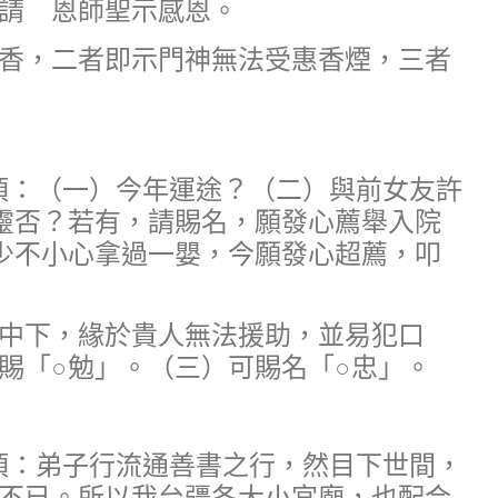
請 恩師聖示感恩。
香，二者即示門神無法受惠香煙，三者
稟事項：（一）今年運途？（二）與前女友許
靈否？若有，請賜名，願發心薦舉入院
少不小心拿過一嬰，今願發心超薦，叩
中下，緣於貴人無法援助，並易犯口
賜「○勉」。（三）可賜名「○忠」。
稟事項：弟子行流通善書之行，然目下世間，