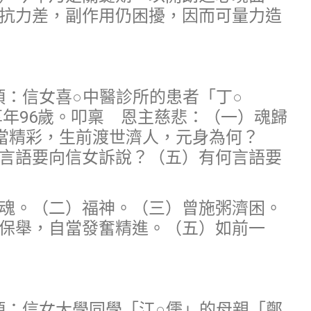
抗力差，副作用仍困擾，因而可量力造
事項：信女喜○中醫診所的患者「丁○
，享年96歲。叩稟 恩主慈悲：（一）魂歸
當精彩，生前渡世濟人，元身為何？
言語要向信女訴說？（五）有何言語要
魂。（二）福神。（三）曾施粥濟困。
保舉，自當發奮精進。（五）如前一
事項：信女大學同學「江○儒」的母親「鄭