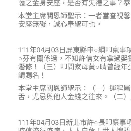
薩之金身安座，是否有失禮之事？恭
本堂主席關恩師聖示：一者當查視馨
安座無礙，誠心奉聖可也。
111年04月03日屏東縣申○綱叩
○芬有關係過，不知許信女有拿過嬰
潛修！（三）叩問家母黃○晴曾經年
請賜名！
本堂主席關恩師聖示：（一）運程屬
舌，尤忌與他人金錢之往來。（二）
111年04月03日新北市許○長叩