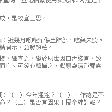
希望嗎？登記抽籤使用女兒林○芮還是下
成，是故宜三思。
稟事項：近幾月喉嚨痛傷至肺部，吃藥未癒。
請開示，願發超薦。
擾，細查之，緣於夙世因口舌讒言，致
而亡。可發心薦舉之，賜原靈清淨錦囊
稟事項：（一）今年運途？（二）工作總是不
命？（三）是否有因果干擾牽絆討報？