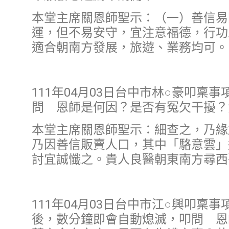
本堂主席關恩師聖示：（一）善信易
運，但不易安守，宜注意福德，行功
適合朝南方發展，旅遊、業務均可。
111年04月03日台中市林○豪叩稟
問 恩師是何因？是否有冤欠干擾？
本堂主席關恩師聖示：細查之，乃緣
乃因善信販賣人口，其中「駱意雲」
討宜誠懺之。貴人良醫朝東南方尋西
111年04月03日台中市江○興叩
後，數分鐘即會自動熄滅，叩問 恩