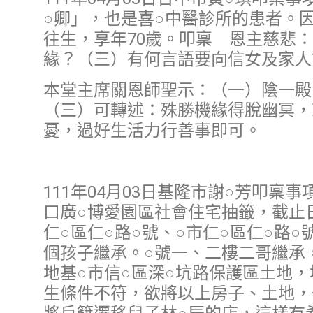
○卿」，也是喜○中醫診所的患者。因
往生，享年70歲。叩稟 恩主慈悲
緣？（三）有何言語要向信女及家人
本堂主席關恩師聖示：（一）陰一殿
（三）可轉述：殊勝機緣得脫幽冥，
憂，過好生活力行善事即可。
111年04月03日基隆市謝○芳叩稟
口廣○博愛園區社會住宅抽籤，截止日
仁○區仁○路○號、○市仁○區仁○路
個孩子繼承。○號一、二樓二哥繼承
地基○市信○區深○坑路保護區土地，
生條件不符，欲將以上房子、土地，