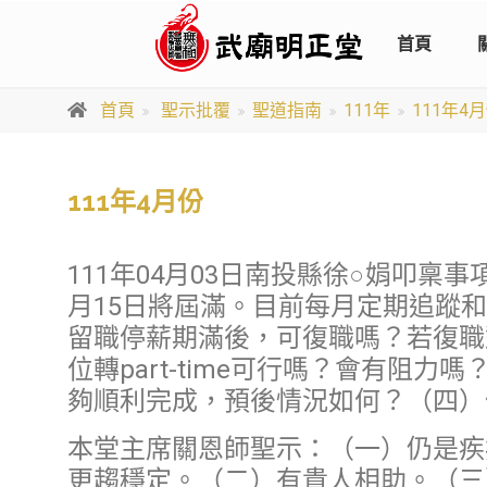
首頁
首頁
聖示批覆
聖道指南
111年
111年4
111年4月份
111年04月03日南投縣徐○娟叩稟
月15日將屆滿。目前每月定期追蹤
留職停薪期滿後，可復職嗎？若復職
位轉part-time可行嗎？會有阻
夠順利完成，預後情況如何？（四）
本堂主席關恩師聖示：（一）仍是疾
更趨穩定。（二）有貴人相助。（三