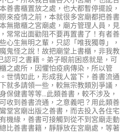
不已。所以我台疆各大小宮廟，也配合
本善書櫃置放之處，也大都暫停擺設，
原來疫情之前，本就很多宮廟都把善書
本無撤櫃之宮廟處，廟方管理人員，見
，常常出面勸阻不要再置書了！有者善
些心生無明之輩，只認「唯我獨尊」，
魔鬼怪之說！故把廟堂上書櫃，非我教
己認可之書籍。弟子眼前困惑就是，可
櫃之處所，因懼怕疫病傳染，所以管
。世情如此，形成我人當下，善書流通
下就多請領一些，較無宗教類別爭議，
身保健書等等…此類善書，較不涉及，
可收到善書流通，之意義吧？用此類善
鸞堂宮廟出版之善書，而去投入各住宅
有機緣，善書可接觸到從不到宮廟走動
總比善書書籍，靜靜放在宮廟處，等著