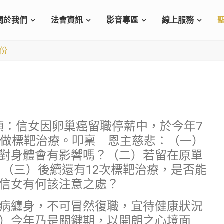
關於我們
法會資訊
影音專區
線上服務
月份
事項：信女因卵巢癌留職停薪中，於今年7
和做標靶治療。叩稟 恩主慈悲：（一）
對身體會有影響嗎？（二）若留在原單
力嗎？（三）後續還有12次標靶治療，是否能
信女有何該注意之處？
病纏身，不可冒然復職，宜待健康狀況
）今年乃是關鍵期，以開朗之心境面