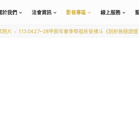
關於我們
法會資訊
影音專區
線上服務
絮照片
113.04.27~28甲辰年春季祭祖祈安禮斗《剖析無極