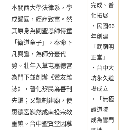
完成、普
本關西大學法律系，學
化拓展
成歸國，經商致富。然
・民國66
其原身為關聖恩師侍童
年創建
「衛道童子」，奉命下
「武廟明
凡興鸞，為師分憂代
正堂」
勞。壯年入草屯惠德宮
・台中大
為門下並創辦《鸞友雜
坑永久道
場成立
誌》，普化黎民為善刊
・「無極
先驅；又擘劃建廟，使
證道院」
惠德宮巍然成南投宗教
成為鸞門
重鎮。台中聖賢堂因慕