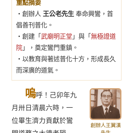
重點摘要
・創辦人
王公老先生
奉命興鸞，首
倡善刊普化。
・創建「
武廟明正堂
」與「
無極證道
院
」，奠定鸞門重鎮。
・以教育與著述普化十方，形成長久
而深廣的道氣。
嗚
呼！己卯年九
月卅日清晨六時，一
位畢生濟力貢獻於鸞
創辦人王翼漢
先生