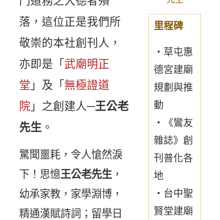
門道務之大德者殞
落，這位正是我們所
里程碑
敬崇的本社創刊人，
・草屯惠
亦即是「
武廟明正
德宮建廟
堂
」及「
無極證道
規劃與推
動
院
」之創建人─
王公老
・《鸞友
先生
。
雜誌》創
驚聞噩耗，令人愴然淚
刊普化各
下！思憶
王公老先生
，
地
・台中聖
幼承家教，家學淵博，
賢堂建廟
精通漢賦詩詞；留學日