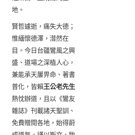
地。
賢哲遽逝，痛失大德；
惟緬懷德澤，潸然在
目。今日台疆鸞風之興
盛、道場之深植人心，
兼能承天屢畀命、著書
普化，皆賴
王公老先生
熱忱辦道，且以《鸞友
雜誌》刊載諸天聖訓、
免費贈閱各地，始得蔚
成道氣。謹以斯文，致