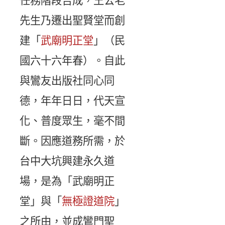
任務階段告成，王公老
先生乃遷出聖賢堂而創
建「
武廟明正堂
」（民
國六十六年春）。自此
與鸞友出版社同心同
德，年年日日，代天宣
化、普度眾生，毫不間
斷。因應道務所需，於
台中大坑興建永久道
場，是為「武廟明正
堂」與「
無極證道院
」
之所由，並成鸞門聖