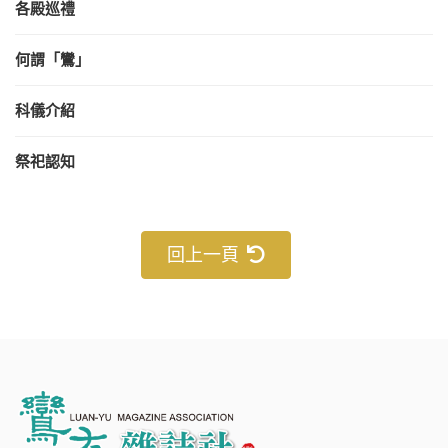
各殿巡禮
何謂「鸞」
科儀介紹
祭祀認知
回上一頁