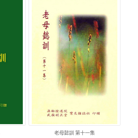
集
老母懿訓 第十一集