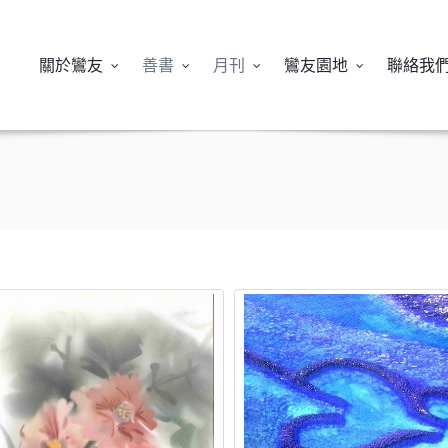
關於鸞友
善書
月刊
鸞友園地
聯絡我