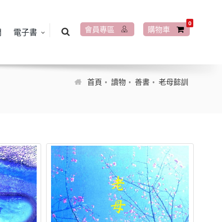
0
會員專區
購物車
們
電子書
首頁
讀物
善書
老母懿訓