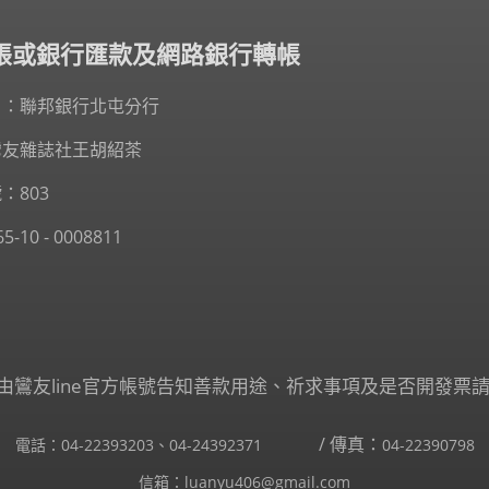
轉帳或銀行匯款及網路銀行轉帳
戶：聯邦銀行北屯分行
鸞友雜誌社王胡紹茶
：803
-10 - 0008811
藉由鸞友line官方帳號告知善款用途、祈求事項及是否開發票請
/ 傳真：
電話：
04-22393203
、
04-24392371
04-22390798
信箱：
luanyu406@gmail.com