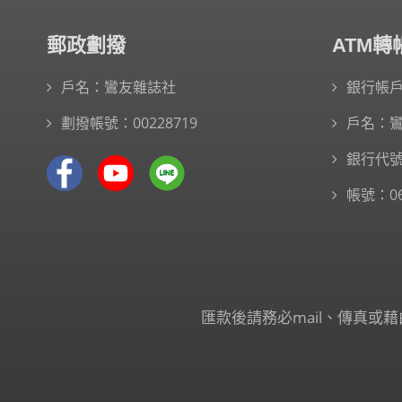
郵政劃撥
ATM
戶名：鸞友雜誌社
銀行帳
劃撥帳號：00228719
戶名：
銀行代號
帳號：065
匯款後請務必mail、傳真或